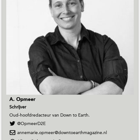
A. Opmeer
Schrijver
Oud-hoofdredacteur van Down to Earth.
V
@OpmeerD2E
o
annemarie.opmeer@downtoearthmagazine.nl
l