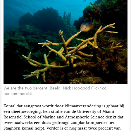
We are the two percent. Beeld: Nick Hobgood Flickr cc
noncommercial
Koraal dat aangetast wordt door klimaatverandering is gebaat bij
een dieettoevoeging. Een studie van de University of Miami
Rosenstiel School of Marine and Atmospheric Science denkt dat
tweemaalweeks een dosis gedroogd zooplanktonpoeder het
Staghorn koraal helpt. Verder is er nog maar twee procent van