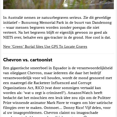
In Australië nemen ze natuurbegraven serieus. Zie dit geweldige
initiatief – Bunurong Memorial Park in de buurt van Dandenong
– waar mensen begraven worden zonder poespas die niet
verteert. Na het begraven blijft er eigenlijk gewoon zo goed als
NIETS over, behalve een gps-tracker in de grond. Hoe cool is dat.
New ‘Green’ Burial Sites Use GPS To Locate Graves
Chevron vs. cartoonist
Een gigantische smeerboel in Equador is de verantwoordelijkheid
van oliegigant Chevron, maar iedereen die daar het bedrijf
verantwoordelijk voor wil houden, wordt de mond gesnoerd met
een maatregel die Racketeer Influenced and Corrupt
Organizations Act, RICO (wat door sommigen vertaald kan
worden als: ‘wat u zegt is crimineel!’). AmazonWatch heeft
bedacht dat het misschien een leuk idee zou zijn om de Pulitzer
Prize winnende animator Mark Fiore te vragen om hier satirische
filmpjes over te maken. Ontmoet… Donny Rico! Vijf delen, voor
al uw imagoproblemen. Chevron claimt nu imagoschade