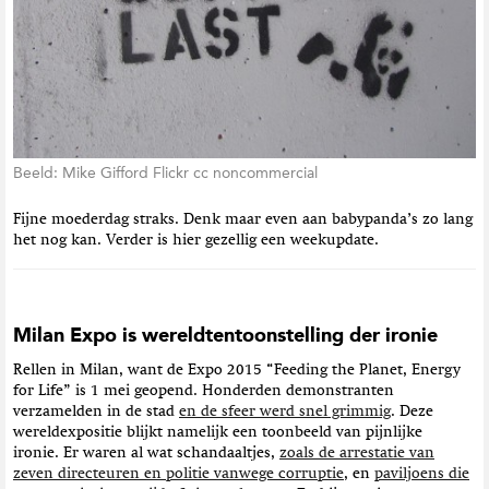
t
i
e
Beeld: Mike Gifford Flickr cc noncommercial
Fijne moederdag straks. Denk maar even aan babypanda’s zo lang
het nog kan. Verder is hier gezellig een weekupdate.
Milan Expo is wereldtentoonstelling der ironie
Rellen in Milan, want de Expo 2015 “Feeding the Planet, Energy
for Life” is 1 mei geopend. Honderden demonstranten
verzamelden in de stad
en de sfeer werd snel grimmig
. Deze
wereldexpositie blijkt namelijk een toonbeeld van pijnlijke
ironie. Er waren al wat schandaaltjes,
zoals de arrestatie van
zeven directeuren en politie vanwege corruptie
, en
paviljoens die