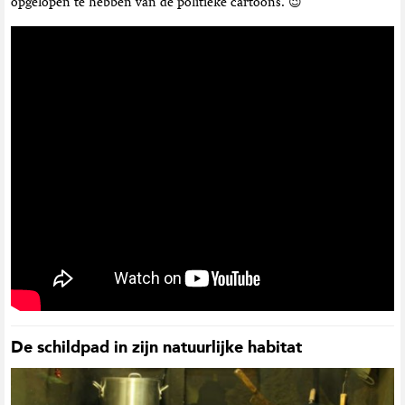
opgelopen te hebben van de politieke cartoons. 😉
De schildpad in zijn natuurlijke habitat