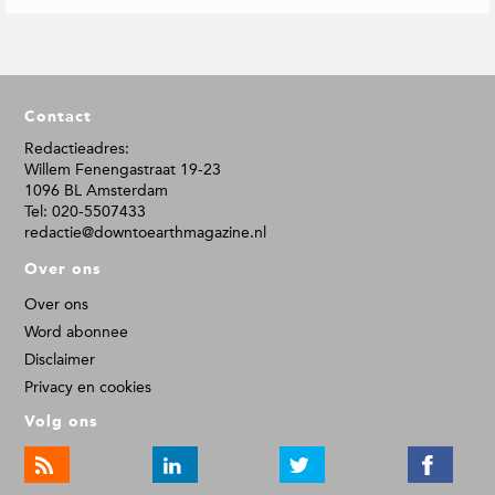
F
Contact
o
o
Redactieadres:
Willem Fenengastraat 19-23
t
1096 BL Amsterdam
e
Tel: 020-5507433
r
redactie@downtoearthmagazine.nl
Over ons
Over ons
Word abonnee
Disclaimer
Privacy en cookies
Volg ons