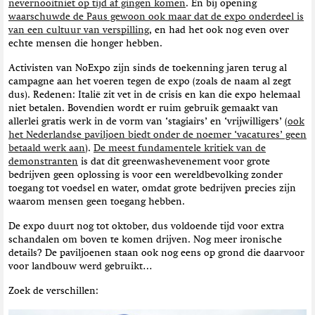
nevernooitniet op tijd af gingen komen
. En bij opening
waarschuwde de Paus gewoon ook maar dat de expo onderdeel is
van een cultuur van verspilling
, en had het ook nog even over
echte mensen die honger hebben.
Activisten van NoExpo zijn sinds de toekenning jaren terug al
campagne aan het voeren tegen de expo (zoals de naam al zegt
dus). Redenen: Italië zit vet in de crisis en kan die expo helemaal
niet betalen. Bovendien wordt er ruim gebruik gemaakt van
allerlei gratis werk in de vorm van ‘stagiairs’ en ‘vrijwilligers’ (
ook
het Nederlandse paviljoen biedt onder de noemer ‘vacatures’ geen
betaald werk aan
).
De meest fundamentele kritiek van de
demonstranten
is dat dit greenwashevenement voor grote
bedrijven geen oplossing is voor een wereldbevolking zonder
toegang tot voedsel en water, omdat grote bedrijven precies zijn
waarom mensen geen toegang hebben.
De expo duurt nog tot oktober, dus voldoende tijd voor extra
schandalen om boven te komen drijven. Nog meer ironische
details? De paviljoenen staan ook nog eens op grond die daarvoor
voor landbouw werd gebruikt…
Zoek de verschillen: