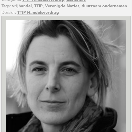
Tags:
,
,
,
vrijhandel
TTIP
Verenigde Naties
duurzaam ondernemen
Dossier:
TTIP Handelsverdrag