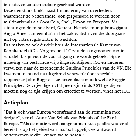
initiatieven zouden erdoor geschaad worden.
Deze denktank blijkt naast financiering van overheden,
waaronder de Nederlandse, ook gesponsord te worden door
multinationals als Coca Cola, Shell, Exxon en Freeport. Via
stichtingen doen ook Ford, General Electric en mijnbouwgigant
Anglo American een duit in het zakje. Bedrijven die doorgaans
niet op extra regels zitten te wachten.
Dat maken ze ook duidelijk via de Internationale Kamer van
Koophandel (ICC). Volgens het
ICC
zou de aangenomen motie
schadelijk zijn voor de vooruitgang die wordt geboekt bij de
naleving van bestaande vrijwillige richtlijnen. ICC en anderen
verwijzen naar de zogenoemde
Guiding Principles
van de VN. Die
kwamen tot stand na uitgebreid voorwerk door speciale
rapporteur John Ruggie – ze heten daarom ook wel de Ruggie
Principles. De vrijwillige richtlijnen zijn sinds 2011 geldig en
moeten nog de tijd krijgen om effectief te worden, vindt het ICC.
Actieplan
“Dat is ook waar Europa voorafgaand aan de stemming mee
dreigde”, vertelt Anne Van Schaik van Friends of the Earth
Europe. “’Als de motie wordt aangenomen raak je alles wat er al
bereikt is op het gebied van maatschappelijk verantwoord
ondernemen kwijt’, kregen we te horen.”