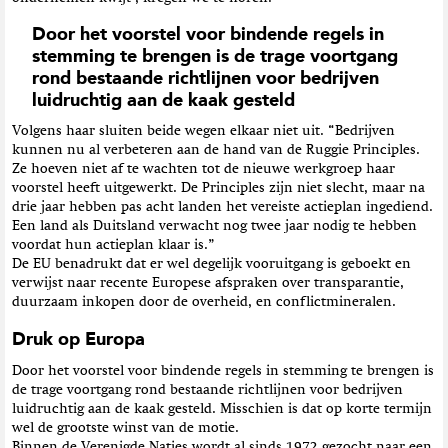
Door het voorstel voor bindende regels in
stemming te brengen is de trage voortgang
rond bestaande richtlijnen voor bedrijven
luidruchtig aan de kaak gesteld
Volgens haar sluiten beide wegen elkaar niet uit. “Bedrijven
kunnen nu al verbeteren aan de hand van de Ruggie Principles.
Ze hoeven niet af te wachten tot de nieuwe werkgroep haar
voorstel heeft uitgewerkt. De Principles zijn niet slecht, maar na
drie jaar hebben pas acht landen het vereiste actieplan ingediend.
Een land als Duitsland verwacht nog twee jaar nodig te hebben
voordat hun actieplan klaar is.”
De EU benadrukt dat er wel degelijk vooruitgang is geboekt en
verwijst naar recente Europese afspraken over transparantie,
duurzaam inkopen door de overheid, en conflictmineralen.
Druk op Europa
Door het voorstel voor bindende regels in stemming te brengen is
de trage voortgang rond bestaande richtlijnen voor bedrijven
luidruchtig aan de kaak gesteld. Misschien is dat op korte termijn
wel de grootste winst van de motie.
Binnen de Verenigde Naties wordt al sinds 1972 gezocht naar een