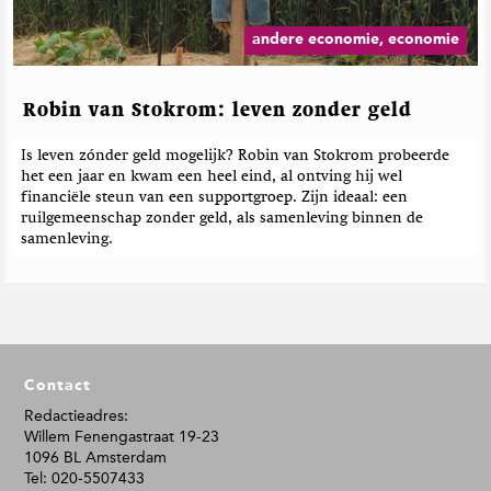
andere economie, economie
Robin van Stokrom: leven zonder geld
Is leven zónder geld mogelijk? Robin van Stokrom probeerde
het een jaar en kwam een heel eind, al ontving hij wel
financiële steun van een supportgroep. Zijn ideaal: een
ruilgemeenschap zonder geld, als samenleving binnen de
samenleving.
F
Contact
o
o
Redactieadres:
Willem Fenengastraat 19-23
t
1096 BL Amsterdam
e
Tel: 020-5507433
r