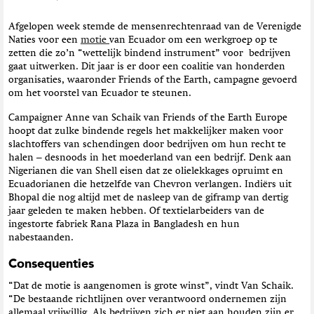
Afgelopen week stemde de mensenrechtenraad van de Verenigde
Naties voor een
motie
van Ecuador om een werkgroep op te
zetten die zo’n “wettelijk bindend instrument” voor bedrijven
gaat uitwerken. Dit jaar is er door een coalitie van honderden
organisaties, waaronder Friends of the Earth, campagne gevoerd
om het voorstel van Ecuador te steunen.
Campaigner Anne van Schaik van Friends of the Earth Europe
hoopt dat zulke bindende regels het makkelijker maken voor
slachtoffers van schendingen door bedrijven om hun recht te
halen – desnoods in het moederland van een bedrijf. Denk aan
Nigerianen die van Shell eisen dat ze olielekkages opruimt en
Ecuadorianen die hetzelfde van Chevron verlangen. Indiërs uit
Bhopal die nog altijd met de nasleep van de giframp van dertig
jaar geleden te maken hebben. Of textielarbeiders van de
ingestorte fabriek Rana Plaza in Bangladesh en hun
nabestaanden.
Consequenties
“Dat de motie is aangenomen is grote winst”, vindt Van Schaik.
“De bestaande richtlijnen over verantwoord ondernemen zijn
allemaal vrijwillig. Als bedrijven zich er niet aan houden zijn er