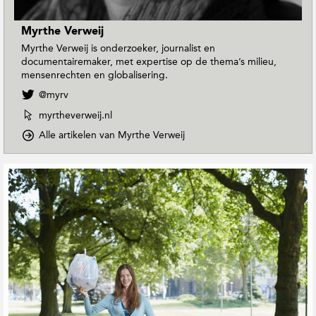
Myrthe Verweij
Myrthe Verweij is onderzoeker, journalist en
documentairemaker, met expertise op de thema’s milieu,
mensenrechten en globalisering.
V
@myrv
o
W
myrtheverweij.nl
l
e
g
o
Alle artikelen van Myrthe Verweij
b
M
p
s
y
D
i
G
r
o
t
e
t
w
e
r
h
n
v
e
e
T
a
V
o
l
n
e
E
a
M
r
a
t
y
w
r
e
r
e
t
e
t
i
h
h
r
j
M
e