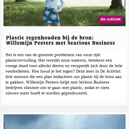
d
o
a
V
e
p
g
e
b
T
a
r
e
w
z
de activist
w
i
i
r
e
t
n
i
i
t
e
c
Plastic tegenhouden bij de bron:
j
e
h
Willemijn Peeters met Searious Business
r
t
e
Het is een van de grootste problemen van onze tijd:
plasticvervuiling. Het verstikt onze wateren, betekent een
n
vroege dood voor allerlei dieren en verspreidt zich door de hele
voedselketen. Hoe houd je het tegen? Deze keer in De Activist:
drie mensen die een plan bedachten om plastic bij de bron aan
te pakken. Willemijn Peeters helpt met Serious Business
bedrijven slimmer om te gaan met plastic, zodat er niets
nieuws meer hoeft te worden geproduceerd.