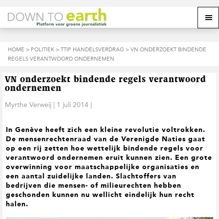
S
D
S
Z
Z
M
p
o
p
o
o
e
r
o
r
e
e
k
i
r
i
k
o
n
n
n
HOME
>
POLITIEK
>
TTIP HANDELSVERDRAG
> VN ONDERZOEKT BINDENDE
o
n
p
g
a
g
REGELS VERANTWOORD ONDERNEMEN
p
d
n
a
n
e
d
u
s
a
r
a
e
VN onderzoekt bindende regels verantwoord
i
a
d
a
z
ondernemen
t
r
e
r
e
e
d
h
d
Myrthe Verweij
|
1 juli 2014
|
w
e
o
e
e
h
o
v
b
In Genève heeft zich een kleine revolutie voltrokken.
o
f
o
s
De mensenrechtenraad van de Verenigde Naties gaat
o
d
e
i
op een rij zetten hoe wettelijk bindende regels voor
f
i
t
t
verantwoord ondernemen eruit kunnen zien. Een grote
d
n
t
e
overwinning voor maatschappelijke organisaties en
n
h
e
een aantal zuidelijke landen. Slachtoffers van
a
o
k
bedrijven die mensen- of milieurechten hebben
v
u
s
geschonden kunnen nu wellicht eindelijk hun recht
i
d
t
halen.
g
a