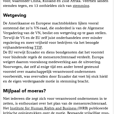
voor, waaronder China, Rusland en Zuid Afrika. Veertien landen
stemden tegen, en 13 onthielden zich van
stemming
.
Wetgeving
De Amerikaanse en Europese machtsblokken lijken vooral
ontstemd dat zo’n VN-raad, die onderdeel is van de Algemene
Vergadering van de VN, beslist om wetgeving op te gaan stellen.
Terwijl de VS en de EU zelf juist onderhandelen over minder
regulering en meer vrijheid voor bedrijven via het beoogde
vrijhandelsverdrag
TTIP
.
De EU verwijt Ecuador en diens bondgenoten dat het voorstel
voor bindende regels de mensenrechtenraad verdeelt. Europa
weigert daarom vooralsnog medewerking aan de uitvoering.
Noorwegen, dat zelf al enige tijd een ander breed gesteund
voorstel over maatschappelijk verantwoord ondernemen
voorbereidt, was overvallen door Ecuador dat voet bij stuk hield
en de eigen verdergaande motie in stemming bracht.
Mijlpaal of moeras?
Niet iedereen die zegt zich voor verantwoord ondernemen in te
zetten, is enthousiast over het plan van de mensenrechtenraad.
Het
Institute for Human Rights and Business
(IHRB) publiceerde
kritische opiniestukken over de motie. Bestaande vrijwillige mvo-