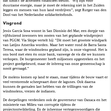
dat XminY de activisten financieel steunt. “Wij zijn voor
duurzame energie, maar je moet de rekening niet in het Zuiden
leggen en mensen van hun land verdrijven”, zegt Rutger van den
Dool van het Nederlandse solidariteitsfonds.
Visgrond
Jesús García Sosa woont in San Dionisio del Mar, een dorpje van
vijfduizend inwoners ten oosten van het geplande windproject
van PGGM. Via Skype vertelt hij: “Dit moet het grootste windpark
van Latijns Amerika worden. Maar het water rond de Barra Santa
Teresa, waar de windmolens gepland zijn, is onze visgrond. Het is
ons bord met eten èn onze bank, vanwege de vis die we kunnen
verkopen. De burgemeester heeft miljoenen opgestreken en het
project goedgekeurd, maar de inbreng van onze gemeenschap is
nooit gevraagd.”
De molens komen op land te staan, maar tijdens de bouw vaart er
veel verstorende scheepvaart door de lagunes. Ook daarna
kunnen de garnalen last hebben van de trillingen van de
windmolens, vrezen de indianen.
De dorpelingen verdenken ook de gouverneur van Oaxaca en het
ministerie van Milieu van corruptie tijdens de
projectontwikkeling. En de inheemse vertegenwoordigers die