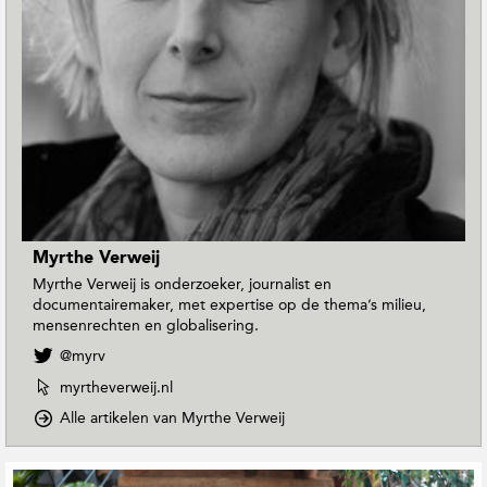
Myrthe Verweij
Myrthe Verweij is onderzoeker, journalist en
documentairemaker, met expertise op de thema’s milieu,
mensenrechten en globalisering.
V
@myrv
o
W
myrtheverweij.nl
l
e
g
o
Alle artikelen van Myrthe Verweij
b
M
p
s
y
D
i
G
r
o