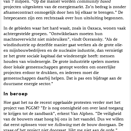
van 7 miljoen. “Op die manier worden
community based
projecten uitgesloten van de energiemarkt. Zo’n bedrag is zonder
afnamecontract onmogelijk door hen bij elkaar te brengen.” De
Ixtepecanen zijn een rechtszaak over hun uitsluiting begonnen.
In de gebieden waar het hard waait, zoals in Oaxaca, wonen vaak
achtergestelde groepen. “Ontwikkelaars moeten hun
machtsoverwicht niet misbruiken”, vindt Oceransky. “Als de
windindustrie op dezelfde manier gaat werken als de grote olie-
en mijnbouwbedrijven en de nucleaire industrie, dan vernietigt
ze het grote sociale kapitaal dat windenergie heeft: mensen
houden van windenergie. De grote industriële spelers moeten
door lokale gemeenschappen gestopt worden om oneerlijke
projecten erdoor te drukken, en iedereen moet die
gemeenschappen daarbij helpen. Dat is pas een bijdrage aan de
duurzame energie sector.”
In beroep
Hoe gaat het na de recent opgelaaide protesten verder met het
project van PGGM? “Er is nog onenigheid om over land toegang
te krijgen tot de zandbank”, erkent Van Alphen. “De veiligheid
van de bouwers staat hoog bij ons in het vaandel. Dus we willen
dat eerst oplossen voor we
fullswing
met de bouw doorgaan. De
vraag of het project niet doorgaat, lijkt me niet aan de orde.”