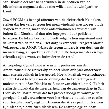
San Dionisio del Mar benadrukken in de notulen van de
bijeenkomst nogmaals dat ze niet willen dat het windpark er
komt.
Zowel PGGM als beoogd afnemer van de elektriciteit Heineken,
stellen dat het verzet tegen het megawindpark niet zozeer uit de
dorpen zelf komt, maar door anti-windmolen activisten van
buiten San Dionisio, al dan niet ingegeven door politieke
belangen. De lokale bevolking heeft volgens hen ingestemd met
de komst van de molens. “Het dorp is verdeeld”, reageert Martín
Velazquez van AMAP. “Naast de tegenstanders is een deel van de
mensen bang, zij spreken zich niet uit. De burgemeester en zijn
vriendjes zijn ervoor, en intimideren de rest.”
Antropologe Cyme Howe is assistent professor aan de
Amerikaanse Rice University en doet sinds drie jaar onderzoek
naar energiepolitiek in het gebied. Hoe kijkt zij als wetenschapper
zonder lokaal belang naar de stelling dat het verzet tegen de
molens niet uit San Dionisio zelf, maar van elders komt? “Ik heb
stellig de indruk dat de meerderheid van de gemeenschap in San
Dionisio del Mar niet wil dat het project doorgaat, vanwege de
gevolgen die zij verwachten voor het vissen en omdat ze er niks
voor terugkrijgen”, zegt ze. Degenen die straks pacht ontvangen
zijn niet altijd dezelfden die vissen. De antropologe en haar