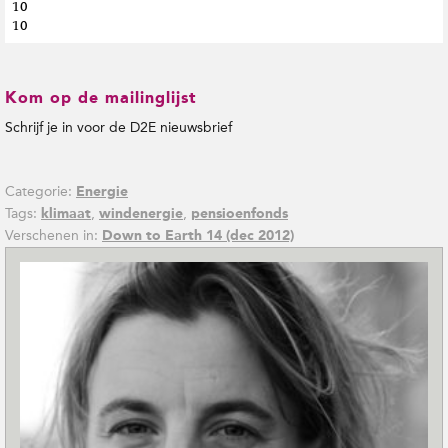
10
10
Kom op de mailinglijst
Schrijf je in voor de D2E nieuwsbrief
Categorie:
Energie
Tags:
,
,
klimaat
windenergie
pensioenfonds
Verschenen in:
Down to Earth 14 (dec 2012)