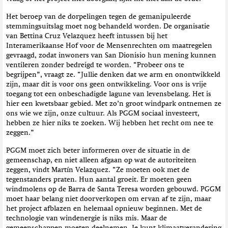
Het beroep van de dorpelingen tegen de gemanipuleerde
stemmingsuitslag moet nog behandeld worden. De organisatie
van Bettina Cruz Velazquez heeft intussen bij het
Interamerikaanse Hof voor de Mensenrechten om maatregelen
gevraagd, zodat inwoners van San Dionisio hun mening kunnen
ventileren zonder bedreigd te worden. “Probeer ons te
begrijpen”, vraagt ze. “Jullie denken dat we arm en onontwikkeld
zijn, maar dit is voor ons geen ontwikkeling. Voor ons is vrije
toegang tot een onbeschadigde lagune van levensbelang. Het is
hier een kwetsbaar gebied. Met zo’n groot windpark ontnemen ze
ons wie we zijn, onze cultuur. Als PGGM sociaal investeert,
hebben ze hier niks te zoeken. Wij hebben het recht om nee te
zeggen.”
PGGM moet zich beter informeren over de situatie in de
gemeenschap, en niet alleen afgaan op wat de autoriteiten
zeggen, vindt Martín Velazquez. “Ze moeten ook met de
tegenstanders praten. Hun aantal groeit. Er moeten geen
windmolens op de Barra de Santa Teresa worden gebouwd. PGGM
moet haar belang niet doorverkopen om ervan af te zijn, maar
het project afblazen en helemaal opnieuw beginnen. Met de
technologie van windenergie is niks mis. Maar de