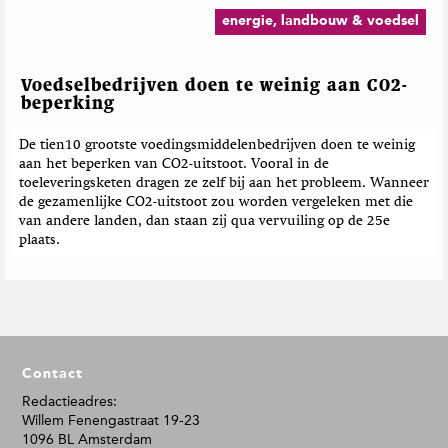
energie, landbouw & voedsel
Voedselbedrijven doen te weinig aan CO2-
beperking
De tien10 grootste voedingsmiddelenbedrijven doen te weinig
aan het beperken van CO2-uitstoot. Vooral in de
toeleveringsketen dragen ze zelf bij aan het probleem. Wanneer
de gezamenlijke CO2-uitstoot zou worden vergeleken met die
van andere landen, dan staan zij qua vervuiling op de 25e
plaats.
F
Contact
o
o
Redactieadres:
Willem Fenengastraat 19-23
t
1096 BL Amsterdam
e