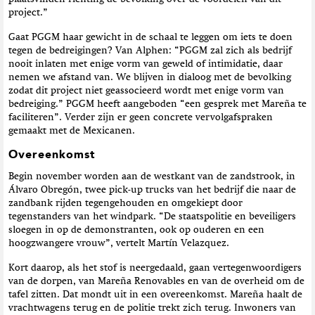
project.”
Gaat PGGM haar gewicht in de schaal te leggen om iets te doen
tegen de bedreigingen? Van Alphen: “PGGM zal zich als bedrijf
nooit inlaten met enige vorm van geweld of intimidatie, daar
nemen we afstand van. We blijven in dialoog met de bevolking
zodat dit project niet geassocieerd wordt met enige vorm van
bedreiging.” PGGM heeft aangeboden “een gesprek met Mareña te
faciliteren”. Verder zijn er geen concrete vervolgafspraken
gemaakt met de Mexicanen.
Overeenkomst
Begin november worden aan de westkant van de zandstrook, in
Álvaro Obregón, twee pick-up trucks van het bedrijf die naar de
zandbank rijden tegengehouden en omgekiept door
tegenstanders van het windpark. “De staatspolitie en beveiligers
sloegen in op de demonstranten, ook op ouderen en een
hoogzwangere vrouw”, vertelt Martín Velazquez.
Kort daarop, als het stof is neergedaald, gaan vertegenwoordigers
van de dorpen, van Mareña Renovables en van de overheid om de
tafel zitten. Dat mondt uit in een overeenkomst. Mareña haalt de
vrachtwagens terug en de politie trekt zich terug. Inwoners van