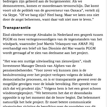
bedreigen zijn gelieerd aan de burgemeester. Als we
demonstreren, komen er moordenaars tevoorschijn. Dat komt
voort uit de politiek van de gouverneur van Oaxaca”, vertelt zij
via Skype. “Of we bang zijn? Heel bang. Maar we laten ons niet
door de angst beheersen, want daar valt niet mee te leven.”
Transparantie
Eind oktober verzorgt Abvakabo in Nederland een gesprek tussen
PGGM en twee vertegenwoordigers van de tegenstanders van het
windpark, waaronder José Martín Velazquez van AMAP. Hij
overhandigt een brief uit San Dionisio del Mar waarin PGGM
wordt gevraagd af te zien van deelname aan het project.
“Het was een nuttige uitwisseling van zienswijzen”, vindt
Investment Manager Dennis van Alphen van de
pensioenbeheerder. “Voor zover wij kunnen zien is de
besluitvorming over het project verlopen volgens de lokale
democratische processen, en is er transparantie geweest over de
mogelijke gevolgen voor de lokale bevolking. Het spreekt voor
zich dat wij prudent zijn.” Volgens hem is het een groot schoon
windenergieproject. “We betreuren het dat er desondanks
oppositie is op het moment dat de bouw begint. Dat belemmert
natuurlijk het hele project. Er moet betere communicatie
plaatsvinden richting de bevolking over de voordelen van dit