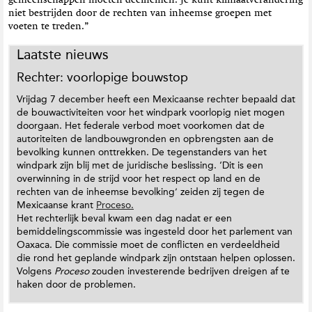
gemeenschappen moeten deelnemen. Je kunt klimaatverandering
niet bestrijden door de rechten van inheemse groepen met
voeten te treden.”
Laatste nieuws
Rechter: voorlopige bouwstop
Vrijdag 7 december heeft een Mexicaanse rechter bepaald dat
de bouwactiviteiten voor het windpark voorlopig niet mogen
doorgaan. Het federale verbod moet voorkomen dat de
autoriteiten de landbouwgronden en opbrengsten aan de
bevolking kunnen onttrekken. De tegenstanders van het
windpark zijn blij met de juridische beslissing. ‘Dit is een
overwinning in de strijd voor het respect op land en de
rechten van de inheemse bevolking’ zeiden zij tegen de
Mexicaanse krant
Proceso.
Het rechterlijk beval kwam een dag nadat er een
bemiddelingscommissie was ingesteld door het parlement van
Oaxaca. Die commissie moet de conflicten en verdeeldheid
die rond het geplande windpark zijn ontstaan helpen oplossen.
Volgens
Proceso
zouden investerende bedrijven dreigen af te
haken door de problemen.