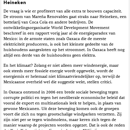
Heineken
De vraag is wie er profiteert van alle extra te bouwen capaciteit.
De stroom van Mareña Renovables gaat straks naar Heineken, een
bottelarij van Coca Cola en andere bedrijven. De
ontwikkelingsorganisatie World Development Movement
beschreef in een rapport vorig jaar al de energieparadox van
Mexico: in de armste staten zoals Oaxaca die de meeste
elektriciteit produceren, is ook het kleinste gedeelte van de
huishoudens aangesloten op het stroomnet. In Oaxaca heeft nog
altijd een derde van de huishoudens geen elektra.
En het klimaat? Zolang er niet alleen meer windenergie, maar
ook steeds meer fossiele energie wordt opgewekt, wordt de
energiemix er helemaal niet klimaatvriendelijker op, terwijl de
Mexicaanse overheid wel die suggestie wekt, stellen critici.
In Oaxaca ontstond in 2006 een brede sociale beweging tegen
corrupte politici en tegen het neoliberale economische beleid dat
vooral de export en multinationals leek te helpen, in plaats van
gewone Mexicanen. Uit deze beweging komen ook de groepen
voort die zich nu tegen grootschalige windparken verzetten. Zij
zijn niet per se tegen windmolens, maar keren zich tegen de
manier waarop de projecten worden opgezet. Dat is ook de reden