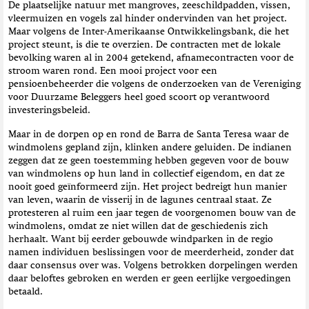
De plaatselijke natuur met mangroves, zeeschildpadden, vissen,
vleermuizen en vogels zal hinder ondervinden van het project.
Maar volgens de Inter-Amerikaanse Ontwikkelingsbank, die het
project steunt, is die te overzien. De contracten met de lokale
bevolking waren al in 2004 getekend, afnamecontracten voor de
stroom waren rond. Een mooi project voor een
pensioenbeheerder die volgens de onderzoeken van de Vereniging
voor Duurzame Beleggers heel goed scoort op verantwoord
investeringsbeleid.
Maar in de dorpen op en rond de Barra de Santa Teresa waar de
windmolens gepland zijn, klinken andere geluiden. De indianen
zeggen dat ze geen toestemming hebben gegeven voor de bouw
van windmolens op hun land in collectief eigendom, en dat ze
nooit goed geïnformeerd zijn. Het project bedreigt hun manier
van leven, waarin de visserij in de lagunes centraal staat. Ze
protesteren al ruim een jaar tegen de voorgenomen bouw van de
windmolens, omdat ze niet willen dat de geschiedenis zich
herhaalt. Want bij eerder gebouwde windparken in de regio
namen individuen beslissingen voor de meerderheid, zonder dat
daar consensus over was. Volgens betrokken dorpelingen werden
daar beloftes gebroken en werden er geen eerlijke vergoedingen
betaald.