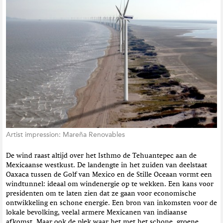
t
i
e
Artist impression: Mareña Renovables
De wind raast altijd over het Isthmo de Tehuantepec aan de
Mexicaanse westkust. De landengte in het zuiden van deelstaat
Oaxaca tussen de Golf van Mexico en de Stille Oceaan vormt een
windtunnel: ideaal om windenergie op te wekken. Een kans voor
presidenten om te laten zien dat ze gaan voor economische
ontwikkeling en schone energie. Een bron van inkomsten voor de
lokale bevolking, veelal armere Mexicanen van indiaanse
afkomst. Maar ook de plek waar het met het schone, groene