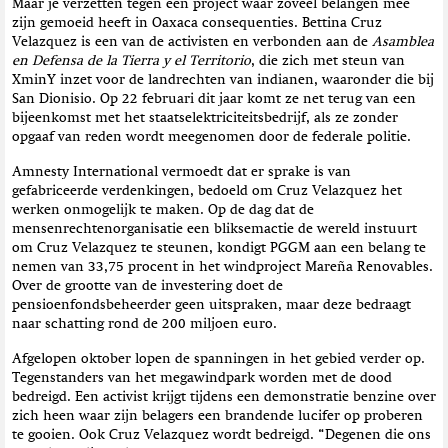
Maar je verzetten tegen een project waar zoveel belangen mee
zijn gemoeid heeft in Oaxaca consequenties. Bettina Cruz
Velazquez is een van de activisten en verbonden aan de
Asamblea
en Defensa de la Tierra y el Territorio
, die zich met steun van
XminY inzet voor de landrechten van indianen, waaronder die bij
San Dionisio. Op 22 februari dit jaar komt ze net terug van een
bijeenkomst met het staatselektriciteitsbedrijf, als ze zonder
opgaaf van reden wordt meegenomen door de federale politie.
Amnesty International vermoedt dat er sprake is van
gefabriceerde verdenkingen, bedoeld om Cruz Velazquez het
werken onmogelijk te maken. Op de dag dat de
mensenrechtenorganisatie een bliksemactie de wereld instuurt
om Cruz Velazquez te steunen, kondigt PGGM aan een belang te
nemen van 33,75 procent in het windproject Mareña Renovables.
Over de grootte van de investering doet de
pensioenfondsbeheerder geen uitspraken, maar deze bedraagt
naar schatting rond de 200 miljoen euro.
Afgelopen oktober lopen de spanningen in het gebied verder op.
Tegenstanders van het megawindpark worden met de dood
bedreigd. Een activist krijgt tijdens een demonstratie benzine over
zich heen waar zijn belagers een brandende lucifer op proberen
te gooien. Ook Cruz Velazquez wordt bedreigd. “Degenen die ons