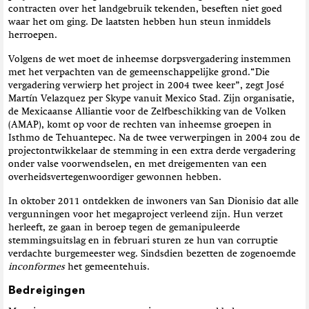
contracten over het landgebruik tekenden, beseften niet goed
waar het om ging. De laatsten hebben hun steun inmiddels
herroepen.
Volgens de wet moet de inheemse dorpsvergadering instemmen
met het verpachten van de gemeenschappelijke grond.“Die
vergadering verwierp het project in 2004 twee keer”, zegt José
Martín Velazquez per Skype vanuit Mexico Stad. Zijn organisatie,
de Mexicaanse Alliantie voor de Zelfbeschikking van de Volken
(AMAP), komt op voor de rechten van inheemse groepen in
Isthmo de Tehuantepec. Na de twee verwerpingen in 2004 zou de
projectontwikkelaar de stemming in een extra derde vergadering
onder valse voorwendselen, en met dreigementen van een
overheidsvertegenwoordiger gewonnen hebben.
In oktober 2011 ontdekken de inwoners van San Dionisio dat alle
vergunningen voor het megaproject verleend zijn. Hun verzet
herleeft, ze gaan in beroep tegen de gemanipuleerde
stemmingsuitslag en in februari sturen ze hun van corruptie
verdachte burgemeester weg. Sindsdien bezetten de zogenoemde
inconformes
het gemeentehuis.
Bedreigingen