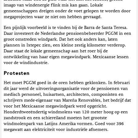
imago van windenergie flink mis kan gaan. Lokale
gemeenschappen dreigen onder de voet gelopen te worden door
megaprojecten waar ze niet om hebben gevraagd.
Een pijnlijk voorbeeld is te vinden bij de Barra de Santa Teresa.
Daar investeert de Nederlandse pensioenbeheerder PGGM in een
groot omstreden windpark. Dat het ook anders kan, laten
plannen in Ixtepec zien, een kleine zestig kilometer verderop.
Daar staat de lokale gemeenschap aan het roer bij de
ontwikkeling van haar eigen megawindpark. Mexicaanse lessen
voor de windindustrie.
Protesten
Het moet PGGM goed in de oren hebben geklonken. In februari
dit jaar werd de uitvoeringsorganisatie voor de pensioenen van
medisch personeel, huisartsen, architecten, componisten en
schrijvers mede-eigenaar van Mareña Renovables, het bedrijf dat
voor het Mexicaanse megawindpark werd opgericht.
Honderdtweeëndertig windmolens van 120 meter hoog op een
zandstrook en een schiereiland moeten het grootste
windmolenpark van Latijns Amerika vormen. Goed voor 396
megawatt aan elektriciteit voor industriële afnemers.