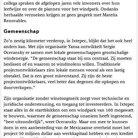
collega spraken de afgelopen jaren vele inwoners over hun
leefwijze en over de plannen voor het windpark. Ondanks
herhaalde verzoeken krijgen ze geen gesprek met Mareña
Renovables.
Gemeenschap
Zo’n zestig kilometer verderop, in Ixtepec, blijkt dat het ook heel
anders kan. Met zijn organisatie Yansa ontwikkelt Sergio
Oceransky er samen met lokale gemeenschappen grootschalige
windenergie. “De gemeenschap staat bij ons centraal. Zij moeten
beslissen of en waarom ze windmolens willen. Traditionele
projectontwikkelaars zien lokale mensen vooral als een lastig
obstakel. Dat is een groot misverstand. Zij zijn de beste
projectontwikkelaars, veel beter dan degenen die opkopen en
doorverkopen.”
Zijn organisatie zonder winstoogmerk zorgt voor technische en
juridische ondersteuning, en toegang tot investeerders. In Ixtepec
staat alles in de startblokken om een windpark van 100 megawatt
te bouwen, waarmee de gemeenschap unaniem heeft ingestemd,
“best uitzonderlijk”, weet Oceransky. Maar om mee te kunnen
doen in een aanbesteding van de Mexicaanse overheid moet het
project 50 miljoen dollar aan werkkapitaal hebben en een krediet