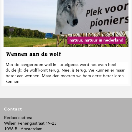
natuur, natuur in nederland
Wennen aan de wolf
Met de aangereden wolf in Luttelgeest werd het even heel
duidelijk: de wolf komt terug. Nee, ís terug. We kunnen er maar
beter aan wennen. Maar dan moeten we hem eerst beter leren
kennen.
F
Contact
o
o
Redactieadres:
Willem Fenengastraat 19-23
t
1096 BL Amsterdam
e