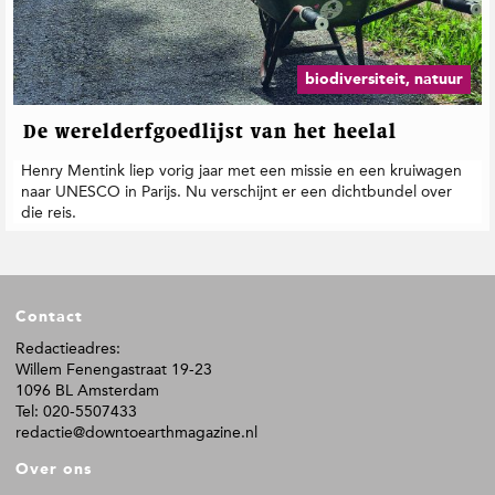
t
i
e
biodiversiteit, natuur
De werelderfgoedlijst van het heelal
Henry Mentink liep vorig jaar met een missie en een kruiwagen
naar UNESCO in Parijs. Nu verschijnt er een dichtbundel over
die reis.
F
Contact
o
o
Redactieadres:
Willem Fenengastraat 19-23
t
1096 BL Amsterdam
e
Tel: 020-5507433
r
redactie@downtoearthmagazine.nl
Over ons