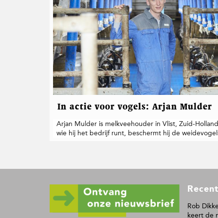
t
i
e
In actie voor vogels: Arjan Mulder
Arjan Mulder is melkveehouder in Vlist, Zuid-Hollan
wie hij het bedrijf runt, beschermt hij de weidevoge
F
Recent
o
o
Rob Dikke
keert de 
t