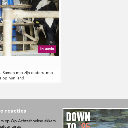
in actie
d. Samen met zijn ouders, met
ls op hun land.
e reacties
L
e
rs
op
Op Achterhoekse akkers
e
natuur terug