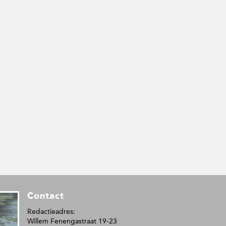
Contact
Redactieadres:
Willem Fenengastraat 19-23