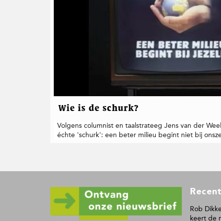
t
i
e
Wie is de schurk?
Volgens columnist en taalstrateeg Jens van der We
échte 'schurk': een beter milieu begint niet bij onsze
F
Recent
o
o
Rob Dikke
keert de 
t