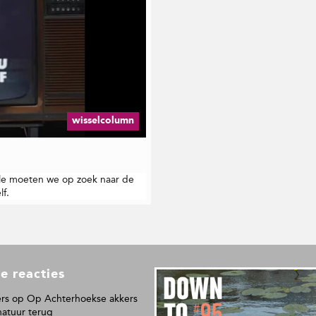
wisselcolumn
ele moeten we op zoek naar de
lf.
e reacties
L
e
rs
op
Op Achterhoekse akkers
e
natuur terug