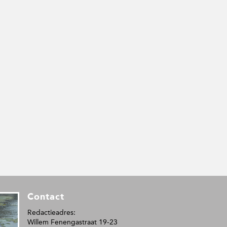
Contact
Redactieadres:
Willem Fenengastraat 19-23