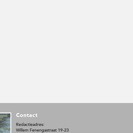
Contact
Redactieadres:
Willem Fenengastraat 19-23