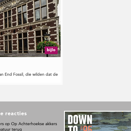
bijlo
an End Fossil, die wilden dat de
e reacties
L
e
rs
op
Op Achterhoekse akkers
e
natuur terug