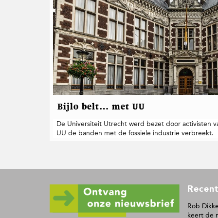
t
i
e
Bijlo belt… met UU
De Universiteit Utrecht werd bezet door activisten v
UU de banden met de fossiele industrie verbreekt.
F
Recent
o
o
Rob Dikke
keert de 
t