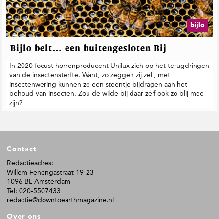
t
i
e
bijlo
Bijlo belt… een buitengesloten Bij
In 2020 focust horrenproducent Unilux zich op het terugdringen
van de insectensterfte. Want, zo zeggen zij zelf, met
insectenwering kunnen ze een steentje bijdragen aan het
behoud van insecten. Zou de wilde bij daar zelf ook zo blij mee
zijn?
F
Contact
o
o
Redactieadres:
Willem Fenengastraat 19-23
t
1096 BL Amsterdam
e
Tel: 020-5507433
r
redactie@downtoearthmagazine.nl
Over ons