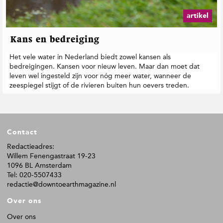
artikel
Kans en bedreiging
Het vele water in Nederland biedt zowel kansen als
bedreigingen. Kansen voor nieuw leven. Maar dan moet dat
leven wel ingesteld zijn voor nóg meer water, wanneer de
zeespiegel stijgt of de rivieren buiten hun oevers treden.
F
Contact
o
o
Redactieadres:
Willem Fenengastraat 19-23
t
1096 BL Amsterdam
e
Tel: 020-5507433
r
redactie@downtoearthmagazine.nl
Over ons
Over ons