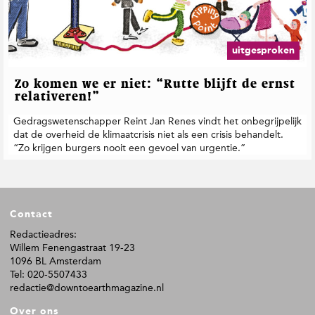
t
i
e
uitgesproken
Zo komen we er niet: “Rutte blijft de ernst
relativeren!”
Gedragswetenschapper Reint Jan Renes vindt het onbegrijpelijk
dat de overheid de klimaatcrisis niet als een crisis behandelt.
“Zo krijgen burgers nooit een gevoel van urgentie.”
F
Contact
o
o
Redactieadres:
Willem Fenengastraat 19-23
t
1096 BL Amsterdam
e
Tel: 020-5507433
r
redactie@downtoearthmagazine.nl
Over ons