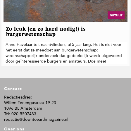
t
i
e
natuur
Zo leuk (en zo hard nodig!) is
burgerwetenschap
Anne Havelaar telt nachtvlinders, al 5 jaar lang. Het is niet voor
het eerst dat ze meedoet aan burgerwetenschap:
wetenschappelijk onderzoek dat gedeeltelijk wordt uitgevoerd
door geïnteresseerde burgers en amateurs. Doe mee!
F
Contact
o
o
Redactieadres:
Willem Fenengastraat 19-23
t
1096 BL Amsterdam
e
Tel: 020-5507433
r
redactie@downtoearthmagazine.nl
Over ons