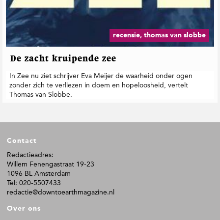
t
i
e
recensie, thomas van slobbe
De zacht kruipende zee
In Zee nu ziet schrijver Eva Meijer de waarheid onder ogen
zonder zich te verliezen in doem en hopeloosheid, vertelt
Thomas van Slobbe.
F
Contact
o
o
Redactieadres:
Willem Fenengastraat 19-23
t
1096 BL Amsterdam
e
Tel: 020-5507433
r
redactie@downtoearthmagazine.nl
Over ons