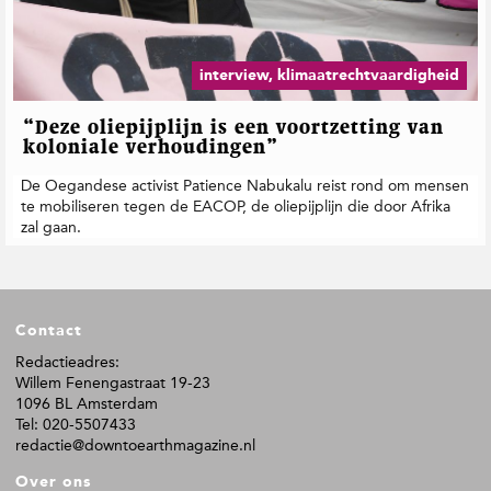
interview, klimaatrechtvaardigheid
“Deze oliepijplijn is een voortzetting van
koloniale verhoudingen”
De Oegandese activist Patience Nabukalu reist rond om mensen
te mobiliseren tegen de EACOP, de oliepijplijn die door Afrika
zal gaan.
F
Contact
o
o
Redactieadres:
Willem Fenengastraat 19-23
t
1096 BL Amsterdam
e
Tel: 020-5507433
r
redactie@downtoearthmagazine.nl
Over ons