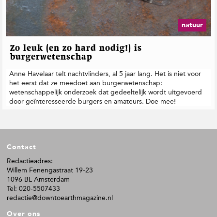
t
i
e
natuur
Zo leuk (en zo hard nodig!) is
burgerwetenschap
Anne Havelaar telt nachtvlinders, al 5 jaar lang. Het is niet voor
het eerst dat ze meedoet aan burgerwetenschap:
wetenschappelijk onderzoek dat gedeeltelijk wordt uitgevoerd
door geïnteresseerde burgers en amateurs. Doe mee!
F
Contact
o
o
Redactieadres:
Willem Fenengastraat 19-23
t
1096 BL Amsterdam
e
Tel: 020-5507433
r
redactie@downtoearthmagazine.nl
Over ons