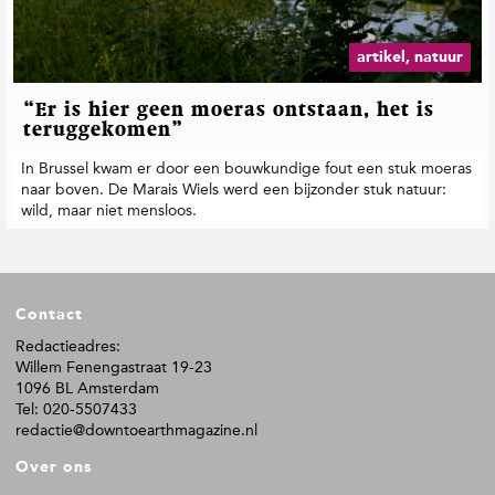
t
i
e
artikel, natuur
“Er is hier geen moeras ontstaan, het is
teruggekomen”
In Brussel kwam er door een bouwkundige fout een stuk moeras
naar boven. De Marais Wiels werd een bijzonder stuk natuur:
wild, maar niet mensloos.
F
Contact
o
o
Redactieadres:
Willem Fenengastraat 19-23
t
1096 BL Amsterdam
e
Tel: 020-5507433
r
redactie@downtoearthmagazine.nl
Over ons