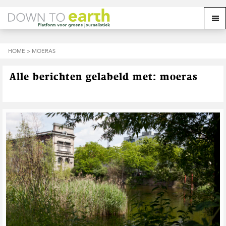
S
D
S
Z
Z
M
p
o
p
o
o
e
r
o
r
e
e
k
i
r
i
k
o
n
n
n
HOME
> MOERAS
o
n
p
g
a
g
p
d
n
a
n
e
d
u
Alle berichten gelabeld met: moeras
s
a
r
a
e
i
a
d
a
z
t
r
e
r
e
e
d
h
d
w
e
o
e
e
h
o
v
b
o
f
o
s
o
d
e
i
f
i
t
t
d
n
t
e
n
h
e
a
o
k
v
u
s
i
d
t
g
a