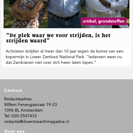
t
i
e
artikel, grondstoffen
“De plek waar we voor strijden, is het
strijden waard”
Activisten strijden al meer dan 10 jaar tegen de komst van een
kopermijn in Lower Zambezi National Park. “Iedereen weet nu
dat Zambianen niet over zich heen laten lopen.”
F
Contact
o
o
Redactieadres:
Willem Fenengastraat 19-23
t
1096 BL Amsterdam
e
Tel: 020-5507433
r
redactie@downtoearthmagazine.nl
Over ons