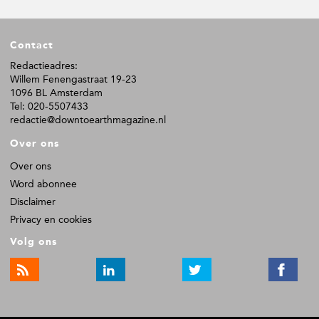
F
Contact
o
o
Redactieadres:
Willem Fenengastraat 19-23
t
1096 BL Amsterdam
e
Tel: 020-5507433
r
redactie@downtoearthmagazine.nl
Over ons
Over ons
Word abonnee
Disclaimer
Privacy en cookies
Volg ons