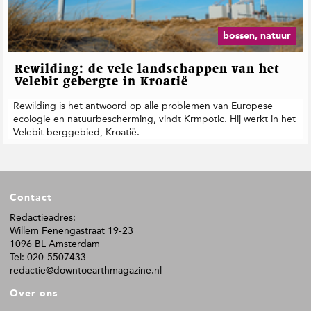
t
i
e
bossen, natuur
Rewilding: de vele landschappen van het
Velebit gebergte in Kroatië
Rewilding is het antwoord op alle problemen van Europese
ecologie en natuurbescherming, vindt Krmpotic. Hij werkt in het
Velebit berggebied, Kroatië.
F
Contact
o
o
Redactieadres:
Willem Fenengastraat 19-23
t
1096 BL Amsterdam
e
Tel: 020-5507433
r
redactie@downtoearthmagazine.nl
Over ons