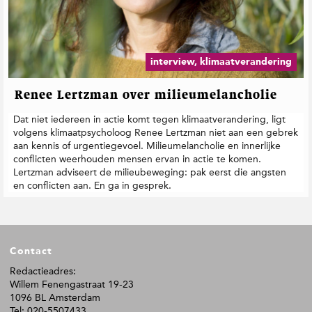
interview, klimaatverandering
Renee Lertzman over milieumelancholie
Dat niet iedereen in actie komt tegen klimaatverandering, ligt
volgens klimaatpsycholoog Renee Lertzman niet aan een gebrek
aan kennis of urgentiegevoel. Milieumelancholie en innerlijke
conflicten weerhouden mensen ervan in actie te komen.
Lertzman adviseert de milieubeweging: pak eerst die angsten
en conflicten aan. En ga in gesprek.
F
Contact
o
o
Redactieadres:
Willem Fenengastraat 19-23
t
1096 BL Amsterdam
e
Tel: 020-5507433