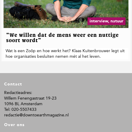
t
i
e
interview, natuur
“We willen dat de mens weer een nuttige
soort wordt”
Wat is een Zoöp en hoe werkt het? Klaas Kuitenbrouwer legt uit
hoe organisaties besluiten nemen mét al het leven.
F
Contact
o
o
Redactieadres:
Willem Fenengastraat 19-23
t
1096 BL Amsterdam
e
Tel: 020-5507433
r
redactie@downtoearthmagazine.nl
Over ons