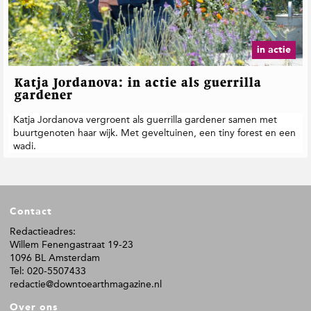
t
i
e
in actie
Katja Jordanova: in actie als guerrilla
gardener
Katja Jordanova vergroent als guerrilla gardener samen met
buurtgenoten haar wijk. Met geveltuinen, een tiny forest en een
wadi.
F
Contact
o
o
Redactieadres:
Willem Fenengastraat 19-23
t
1096 BL Amsterdam
e
Tel: 020-5507433
r
redactie@downtoearthmagazine.nl
Over ons