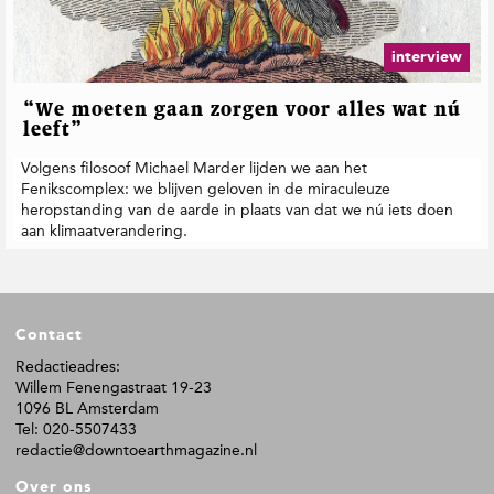
t
i
e
interview
“We moeten gaan zorgen voor alles wat nú
leeft”
Volgens filosoof Michael Marder lijden we aan het
Fenikscomplex: we blijven geloven in de miraculeuze
heropstanding van de aarde in plaats van dat we nú iets doen
aan klimaatverandering.
F
Contact
o
o
Redactieadres:
Willem Fenengastraat 19-23
t
1096 BL Amsterdam
e
Tel: 020-5507433
r
redactie@downtoearthmagazine.nl
Over ons