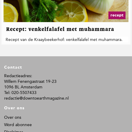
t
i
e
recept
Recept: venkelfalafel met muhammara
Recept van de Kraaybeekerhof: venkelfalafel met muhammara.
F
Contact
o
o
Redactieadres:
Willem Fenengastraat 19-23
t
1096 BL Amsterdam
e
Tel: 020-5507433
r
redactie@downtoearthmagazine.nl
Over ons
Over ons
Word abonnee