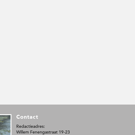
Contact
Redactieadres:
Willem Fenengastraat 19-23