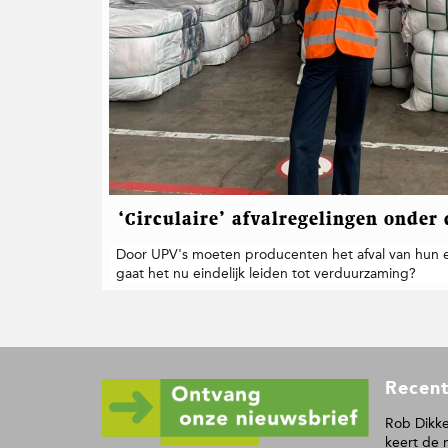
t
i
e
‘Circulaire’ afvalregelingen onder 
Door UPV's moeten producenten het afval van hun
gaat het nu eindelijk leiden tot verduurzaming?
F
Recent
o
o
Rob Dikke
keert de 
t