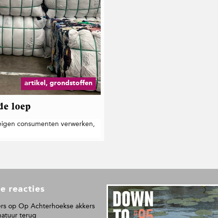
artikel, grondstoffen
de loep
 eigen consumenten verwerken,
e reacties
L
e
rs
op
Op Achterhoekse akkers
e
natuur terug