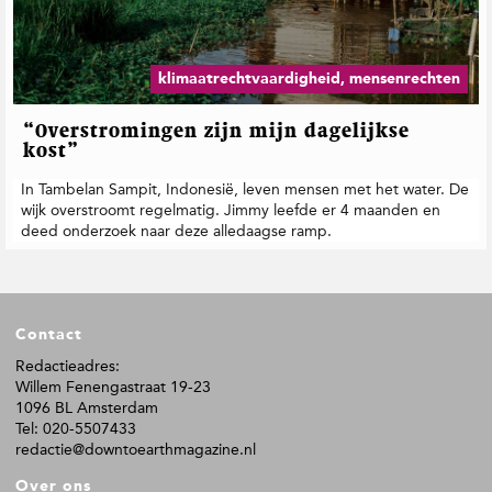
t
i
e
klimaatrechtvaardigheid, mensenrechten
“Overstromingen zijn mijn dagelijkse
kost”
In Tambelan Sampit, Indonesië, leven mensen met het water. De
wijk overstroomt regelmatig. Jimmy leefde er 4 maanden en
deed onderzoek naar deze alledaagse ramp.
F
Contact
o
o
Redactieadres:
Willem Fenengastraat 19-23
t
1096 BL Amsterdam
e
Tel: 020-5507433
r
redactie@downtoearthmagazine.nl
Over ons