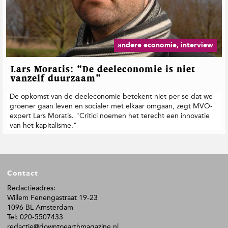
andere economie, interview
Lars Moratis: “De deeleconomie is niet
vanzelf duurzaam”
De opkomst van de deeleconomie betekent niet per se dat we
groener gaan leven en socialer met elkaar omgaan, zegt MVO-
expert Lars Moratis. "Critici noemen het terecht een innovatie
van het kapitalisme."
F
Contact
o
o
Redactieadres:
Willem Fenengastraat 19-23
t
1096 BL Amsterdam
e
Tel: 020-5507433
r
redactie@downtoearthmagazine.nl