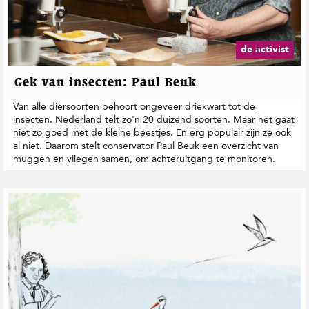
t
i
e
de activist
Gek van insecten: Paul Beuk
Van alle diersoorten behoort ongeveer driekwart tot de
insecten. Nederland telt zo'n 20 duizend soorten. Maar het gaat
niet zo goed met de kleine beestjes. En erg populair zijn ze ook
al niet. Daarom stelt conservator Paul Beuk een overzicht van
muggen en vliegen samen, om achteruitgang te monitoren.