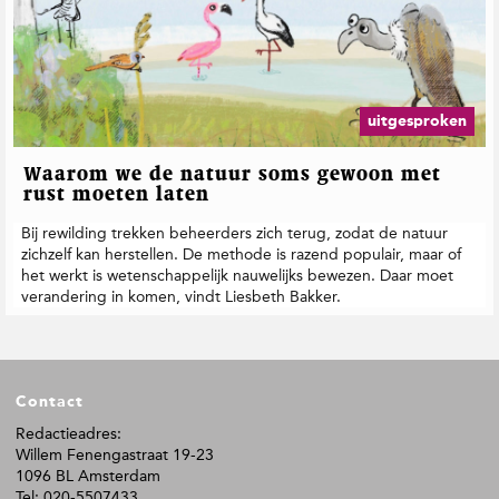
uitgesproken
Waarom we de natuur soms gewoon met
rust moeten laten
Bij rewilding trekken beheerders zich terug, zodat de natuur
zichzelf kan herstellen. De methode is razend populair, maar of
het werkt is wetenschappelijk nauwelijks bewezen. Daar moet
verandering in komen, vindt Liesbeth Bakker.
F
Contact
o
o
Redactieadres:
Willem Fenengastraat 19-23
t
1096 BL Amsterdam
e
Tel: 020-5507433