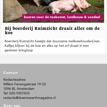
t
i
e
boeren voor de toekomst, landbouw & voedsel
Bij boerderij Ruimzicht draait alles om de
koe
Boerderij Ruimzicht bewijst dat duurzame melkveehouderij kan.
Kalfjes blijven bij de koe en alles op het erf draait in een
gesloten kringloop
F
Contact
o
o
Redactieadres:
Willem Fenengastraat 19-23
t
1096 BL Amsterdam
e
Tel: 020-5507433
r
redactie@downtoearthmagazine.nl
Over ons