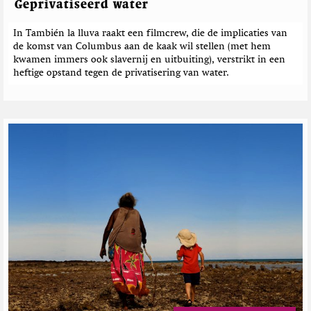
c
Geprivatiseerd water
r
h
t
In También la lluva raakt een filmcrew, die de implicaties van
e
de komst van Columbus aan de kaak wil stellen (met hem
n
kwamen immers ook slavernij en uitbuiting), verstrikt in een
heftige opstand tegen de privatisering van water.