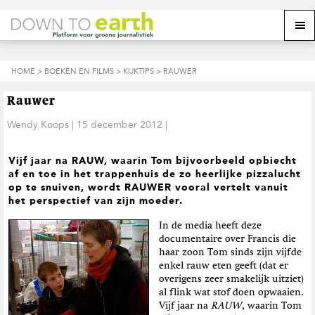
S
D
S
Z
Z
M
p
o
p
o
o
e
r
o
r
e
e
k
i
r
i
k
o
n
n
n
HOME
>
BOEKEN EN FILMS
>
KIJKTIPS
> RAUWER
o
n
p
g
a
g
p
d
n
a
n
e
d
u
Rauwer
s
a
r
a
e
i
a
d
a
Wendy Koops
|
15 december 2012
|
z
t
r
e
r
e
e
d
h
d
w
Vijf jaar na RAUW, waarin Tom bijvoorbeeld opbiecht
e
o
e
e
af en toe in het trappenhuis de zo heerlijke pizzalucht
h
o
v
b
op te snuiven, wordt RAUWER vooral vertelt vanuit
o
f
o
s
het perspectief van zijn moeder.
o
d
e
i
f
i
t
t
In de media heeft deze
d
n
t
e
documentaire over Francis die
n
h
e
haar zoon Tom sinds zijn vijfde
a
o
k
enkel rauw eten geeft (dat er
v
u
s
overigens zeer smakelijk uitziet)
i
d
t
al flink wat stof doen opwaaien.
g
Vijf jaar na
RAUW
, waarin Tom
a