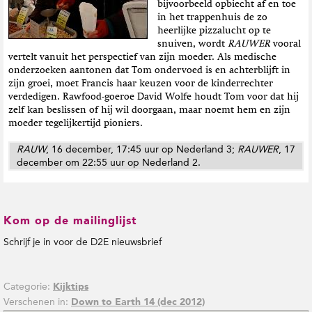
bijvoorbeeld opbiecht af en toe
t
in het trappenhuis de zo
i
heerlijke pizzalucht op te
e
snuiven, wordt
RAUWER
vooral
vertelt vanuit het perspectief van zijn moeder. Als medische
onderzoeken aantonen dat Tom ondervoed is en achterblijft in
zijn groei, moet Francis haar keuzen voor de kinderrechter
verdedigen. Rawfood-goeroe David Wolfe houdt Tom voor dat hij
zelf kan beslissen of hij wil doorgaan, maar noemt hem en zijn
moeder tegelijkertijd pioniers.
RAUW
, 16 december, 17:45 uur op Nederland 3;
RAUWER
, 17
december om 22:55 uur op Nederland 2.
Kom op de mailinglijst
Schrijf je in voor de D2E nieuwsbrief
Categorie:
Kijktips
Verschenen in:
Down to Earth 14 (dec 2012)