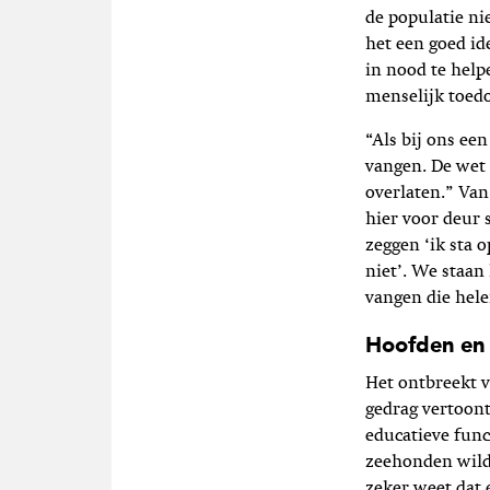
de populatie ni
het een goed id
in nood te help
menselijk toed
“Als bij ons ee
vangen. De wet 
overlaten.” Van
hier voor deur
zeggen ‘ik sta 
niet’. We staa
vangen die hele
Hoofden en 
Het ontbreekt v
gedrag vertoont
educatieve func
zeehonden wilde
zeker weet dat 