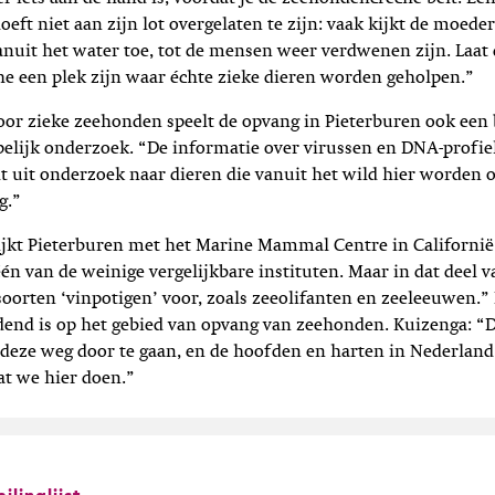
eft niet aan zijn lot overgelaten te zijn: vaak kijkt de moed
anuit het water toe, tot de mensen weer verdwenen zijn. Laat
e een plek zijn waar échte zieke dieren worden geholpen.”
oor zieke zeehonden speelt de opvang in Pieterburen ook een 
elijk onderzoek. “De informatie over virussen en DNA-profie
 uit onderzoek naar dieren die vanuit het wild hier worden 
g.”
ijkt Pieterburen met het Marine Mammal Centre in Californië
 één van de weinige vergelijkbare instituten. Maar in dat deel 
orten ‘vinpotigen’ voor, zoals zeeolifanten en zeeleeuwen.”
dend is op het gebied van opvang van zeehonden. Kuizenga: “D
deze weg door te gaan, en de hoofden en harten in Nederland
at we hier doen.”