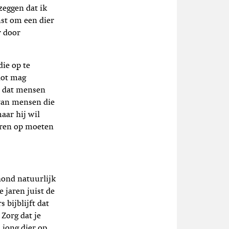
zeggen dat ik
nst om een dier
r door
ie op te
 lot mag
r dat mensen
 van mensen die
aar hij wil
eren op moeten
hond natuurlijk
 jaren juist de
 bijblijft dat
 Zorg dat je
 jong dier op