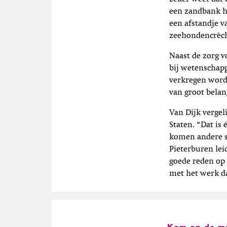
een zandbank ho
een afstandje v
zeehondencrèch
Naast de zorg v
bij wetenschapp
verkregen wordt
van groot belan
Van Dijk vergel
Staten. “Dat is
komen andere so
Pieterburen lei
goede reden op 
met het werk d