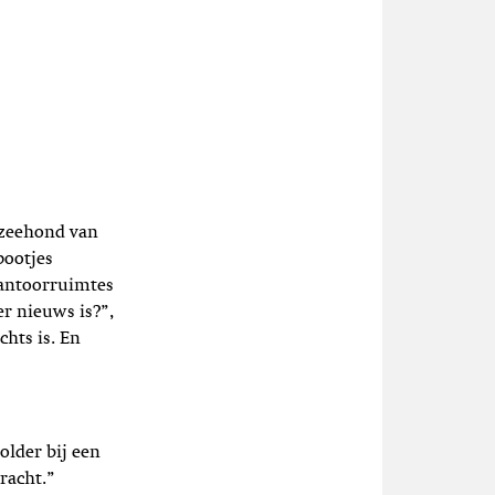
 zeehond van
pootjes
 kantoorruimtes
er nieuws is?”,
chts is. En
older bij een
racht.”