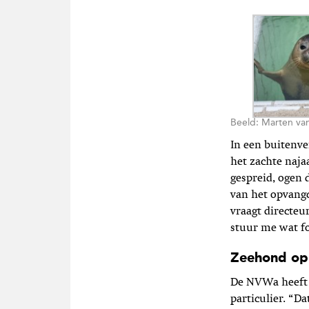
Beeld: Marten van
In een
buitenve
het
zachte najaa
gespreid, ogen 
van het opvangc
vraagt directeu
stuur me wat f
Zeehond op
De NVWa heeft d
particulier. “D