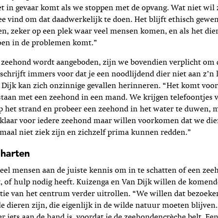
et in gevaar komt als we stoppen met de opvang. Wat niet wil 
ee vind om dat daadwerkelijk te doen. Het blijft ethisch gewe
en, zeker op een plek waar veel mensen komen, en als het die
oen in de problemen komt.”
n zeehond wordt aangeboden, zijn we bovendien verplicht om d
schrijft immers voor dat je een noodlijdend dier niet aan z’n
 Dijk kan zich onzinnige gevallen herinneren. “Het komt voo
 staan met een zeehond in een mand. We krijgen telefoontjes
op het strand en probeer een zeehond in het water te duwen, m
n klaar voor iedere zeehond maar willen voorkomen dat we di
maal niet ziek zijn en zichzelf prima kunnen redden.”
harten
eel mensen aan de juiste kennis om in te schatten of een zee
, of hulp nodig heeft. Kuizenga en Van Dijk willen de komende
tie van het centrum verder uitrollen. “We willen dat bezoekers
 dieren zijn, die eigenlijk in de wilde natuur moeten blijven.
er iets aan de hand is, voordat je de zeehondencrèche belt. Een