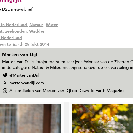
linglijst
de D2E nieuwsbrief
,
,
 in Nederland
Natuur
Water
,
,
it
zeehonden
Wadden
n Nederland
wn to Earth 25 (okt 2014)
Marten van Dijl
Marten van Dijl is fotojournalist en schrijver. Winnaar van de Zilvere
in de categorie Natuur & Milieu met zijn serie over de olievervuiling in
V
@MartenvanDijl
o
W
martenvandijl.com
l
e
Alle artikelen van Marten van Dijl
op Down To Earth Magazine
g
b
M
s
a
i
r
t
t
e
e
v
n
a
v