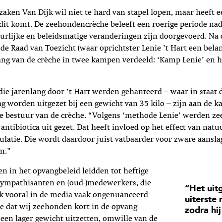
aken Van Dijk wil niet te hard van stapel lopen, maar heeft
dit komt. De zeehondencrèche beleeft een roerige periode nad
uurlijke en beleidsmatige veranderingen zijn doorgevoerd. Na
de Raad van Toezicht (waar oprichtster Lenie ’t Hart een bela
ang van de crèche in twee kampen verdeeld: ‘Kamp Lenie’ en 
die jarenlang door ’t Hart werden gehanteerd – waar in staat 
 worden uitgezet bij een gewicht van 35 kilo – zijn aan de k
e bestuur van de crèche. “Volgens ‘methode Lenie’ werden ze
antibiotica uit gezet. Dat heeft invloed op het effect van natuu
latie. Die wordt daardoor juist vatbaarder voor zware aansla
m.”
 in het opvangbeleid leidden tot heftige
 sympathisanten en (oud-)medewerkers, die
“Het uit
jk vooral in de media vaak ongenuanceerd
uiterste
 je dat wij zeehonden kort in de opvang
zodra hij
en lager gewicht uitzetten, omwille van de