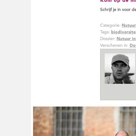
Kom op de mai
Schrijf je in voor 
Categorie:
Natuur
Tags:
biodiversite
Dossier:
Natuur i
Verschenen in:
Do
G
e
r
e