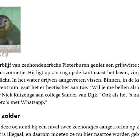
 Dijl
rblij
f van zeehondencrèche Pieterburen geniet een grijswitte
rszonnetje. Hij ligt op z’n rug op de
kant
naast het basin, vin
dicht. In het water drijven aangevreten vissen. Binnen, in de
entrum, gaat het er hectischer aan toe. “Wil je me bellen als 
r Niek Kuizenga aan collega Sander van Dijk. “Ook als het ’s na
oto’s met Whatsapp.”
 zolder
eze ochtend bij een inval twee zeehondjes aangetroffen op z
at is illegaal, en daarom moeten ze nu hier naartoe worden geb