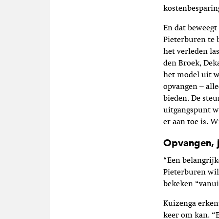
kostenbesparin
En dat beweegt
Pieterburen te 
het verleden la
den Broek, Deka
het model uit 
opvangen – alle
bieden. De ste
uitgangspunt wo
er aan toe is. W
Opvangen, j
“Een belangrijk
Pieterburen wil
bekeken “vanuit
Kuizenga erkent
keer om kan. “