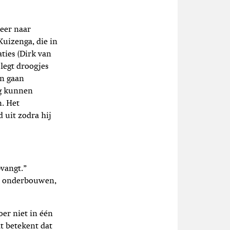
eer naar
Kuizenga, die in
ties (Dirk van
 legt droogjes
en gaan
rg kunnen
n. Het
 uit zodra hij
pvangt.”
te onderbouwen,
er niet in één
t betekent dat