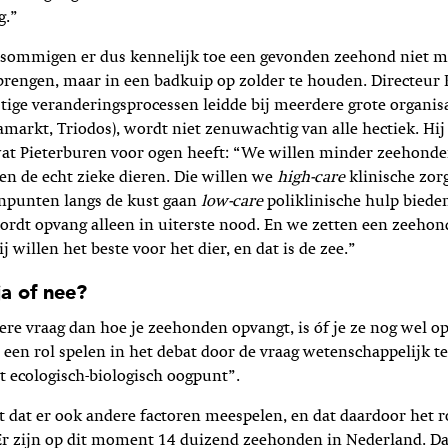
g.”
 sommigen er dus kennelijk toe een gevonden zeehond niet m
brengen, maar in een badkuip op zolder te houden. Directeur 
stige veranderingsprocessen leidde bij meerdere grote organisa
markt, Triodos), wordt niet zenuwachtig van alle hectiek. Hij
wat Pieterburen voor ogen heeft: “We willen minder zeehond
en de echt zieke dieren. Die willen we
high-care
klinische zo
unpunten langs de kust gaan
low-care
poliklinische hulp biede
rdt opvang alleen in uiterste nood. En we zetten een zeehond
ij willen het beste voor het dier, en dat is de zee.”
a of nee?
ere vraag dan hoe je zeehonden opvangt, is óf je ze nog wel o
 een rol spelen in het debat door de vraag wetenschappelijk 
 ecologisch-biologisch oogpunt”.
 dat er ook andere factoren meespelen, en dat daardoor het ro
Er zijn op dit moment 14 duizend zeehonden in Nederland. Da