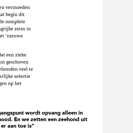
 een vermoeden
at begin dit
 de complete
ngrijke stem in
het ‘nieuwe
dat een zieke
ant geschoven
ehonden veel te
rlijke selectie
gen op het
gangspunt wordt opvang alleen in
 nood. En we zetten een zeehond uit
 er aan toe is”