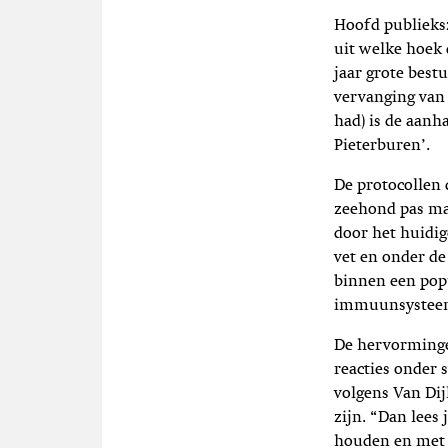
Hoofd publieksz
uit welke hoek 
jaar grote best
vervanging van 
had) is de aanh
Pieterburen’.
De protocollen 
zeehond pas mag
door het huidig
vet en onder de 
binnen een popu
immuunsystee
De hervormingen
reacties onder
volgens Van Di
zijn. “Dan lees
houden en met e