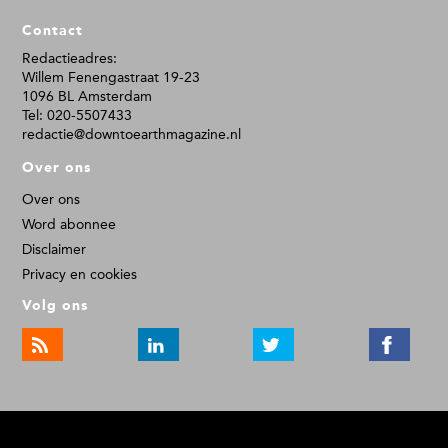
F
Contact
o
o
Redactieadres:
Willem Fenengastraat 19-23
t
1096 BL Amsterdam
e
Tel: 020-5507433
r
redactie@downtoearthmagazine.nl
Over ons
Over ons
Word abonnee
Disclaimer
Privacy en cookies
Volg ons