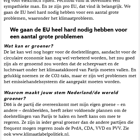
erg voor elektrisch rijden. Pechtold vind ik bovendien een
sympathieke man. En ze zijn pro EU, dat vind ik belangrijk. We
gaan de EU heel hard nodig hebben voor een aantal grote
problemen, waaronder het klimaatprobleem.
We gaan de EU heel hard nodig hebben voor
een aantal grote problemen
Wat kan er groener?
De lat kan wel nog hoger voor de doelstellingen, aandacht voor de
circulaire economie kan nog wel verbeterd worden, het zou goed
zijn als er genoemd zou worden dat de scheepvaart en de
luchtvaart onder het klimaatakkoord van Parijs moeten vallen. En
gelukkig noemen ze de CO2-taks, maar er zijn wel problemen met
het emissiehandelssysteem die aangepakt moeten worden.
Waarom maakt jouw stem Nederland/de wereld
groener?
D66 is de partij die overeenkomt met mijn eigen groene – en
andere – denkbeelden, heeft zeker voldoende plannen om de
doelstellingen van Parijs te halen en heeft kans om mee te
regeren. Ze zijn in ieder geval groener dan de andere partijen die
frequent mogen regeren zoals de PvdA, CDA, VVD en PVV. Zie
ook www.klimaatlabelpolitiek.nl.