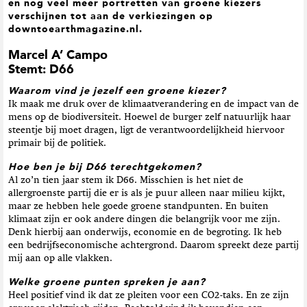
en nog veel meer portretten van groene kiezers
t
verschijnen tot aan de verkiezingen op
i
downtoearthmagazine.nl.
e
Marcel A’ Campo
Stemt: D66
Waarom vind je jezelf een groene kiezer?
Ik maak me druk over de klimaatverandering en de impact van de
mens op de biodiversiteit. Hoewel de burger zelf natuurlijk haar
steentje bij moet dragen, ligt de verantwoordelijkheid hiervoor
primair bij de politiek.
Hoe ben je bij D66 terechtgekomen?
Al zo’n tien jaar stem ik D66. Misschien is het niet de
allergroenste partij die er is als je puur alleen naar milieu kijkt,
maar ze hebben hele goede groene standpunten. En buiten
klimaat zijn er ook andere dingen die belangrijk voor me zijn.
Denk hierbij aan onderwijs, economie en de begroting. Ik heb
een bedrijfseconomische achtergrond. Daarom spreekt deze partij
mij aan op alle vlakken.
Welke groene punten spreken je aan?
Heel positief vind ik dat ze pleiten voor een CO2-taks. En ze zijn