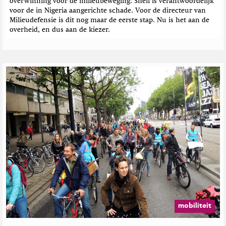
overwinning voor de milieubeweging: Shell is verantwoordelijk
n
voor de in Nigeria aangerichte schade. Voor de directeur van
Milieudefensie is dit nog maar de eerste stap. Nu is het aan de
overheid, en dus aan de kiezer.
mobiliteit