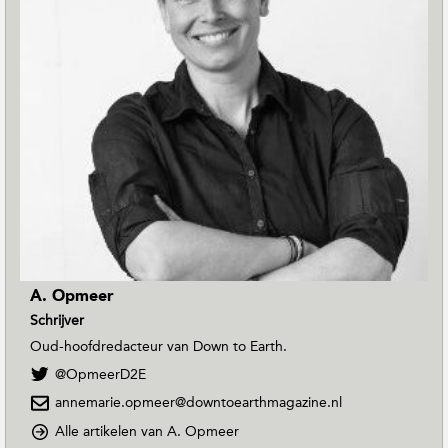
A. Opmeer
Schrijver
Oud-hoofdredacteur van Down to Earth.
V
@OpmeerD2E
o
annemarie.opmeer@downtoearthmagazine.nl
l
g
o
Alle artikelen van A. Opmeer