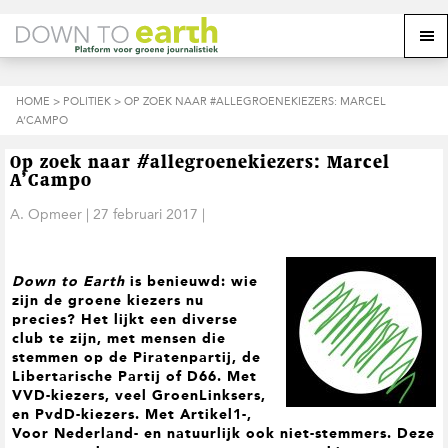
S
D
S
Z
Z
M
p
o
p
o
o
e
r
o
r
e
e
k
i
r
i
k
o
n
n
n
HOME
>
POLITIEK
> OP ZOEK NAAR #ALLEGROENEKIEZERS: MARCEL
o
n
p
g
a
g
A’CAMPO
p
d
n
a
n
e
d
u
s
a
r
a
e
Op zoek naar #allegroenekiezers: Marcel
i
a
d
a
z
A’Campo
t
r
e
r
e
e
d
h
d
A. Opmeer
|
27 februari 2017
|
w
e
o
e
e
h
o
v
b
o
f
o
s
Down to Earth
is benieuwd: wie
o
d
e
i
zijn de groene kiezers nu
f
i
t
t
precies? Het lijkt een diverse
d
n
t
e
club te zijn, met mensen die
n
h
e
stemmen op de Piratenpartij, de
a
o
k
Libertarische Partij of D66. Met
v
u
s
VVD-kiezers, veel GroenLinksers,
i
d
t
en PvdD-kiezers. Met Artikel1-,
g
Voor Nederland- en natuurlijk ook niet-stemmers. Deze
a