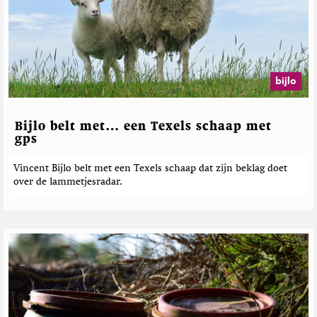
e
s
h
o
r
M
p
d
a
T
e
g
w
b
a
i
e
z
bijlo
t
i
r
t
n
i
e
e
c
Bijlo belt met… een Texels schaap met
r
h
gps
t
e
Vincent Bijlo belt met een Texels schaap dat zijn beklag doet
over de lammetjesradar.
n