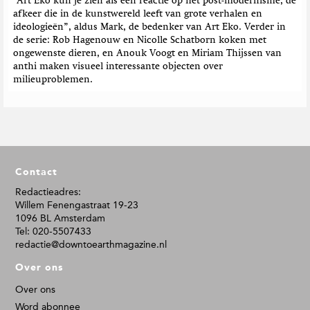
“Art Eko kun je zien als een reactie op het post-modernisme; de
afkeer die in de kunstwereld leeft van grote verhalen en
ideologieën”, aldus Mark, de bedenker van Art Eko. Verder in
de serie: Rob Hagenouw en Nicolle Schatborn koken met
ongewenste dieren, en Anouk Voogt en Miriam Thijssen van
anthi maken visueel interessante objecten over
milieuproblemen.
F
Contact
o
o
Redactieadres:
Willem Fenengastraat 19-23
t
1096 BL Amsterdam
e
Tel: 020-5507433
r
redactie@downtoearthmagazine.nl
Over ons
Over ons
Word abonnee