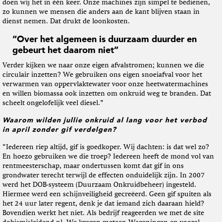
doen wij het in één keer. Onze machines zijn simpel te bedienen,
zo kunnen we mensen die anders aan de kant blijven staan in
dienst nemen. Dat drukt de loonkosten.
“Over het algemeen is duurzaam duurder en
gebeurt het daarom niet”
Verder kijken we naar onze eigen afvalstromen; kunnen we die
circulair inzetten? We gebruiken ons eigen snoeiafval voor het
verwarmen van oppervlaktewater voor onze heetwatermachines
en willen biomassa ook inzetten om onkruid weg te branden. Dat
scheelt ongelofelijk veel diesel.”
Waarom wilden jullie onkruid al lang voor het verbod
in april zonder gif verdelgen?
“Iedereen riep altijd, gif is goedkoper. Wij dachten: is dat wel zo?
En hoezo gebruiken we die troep? Iedereen heeft de mond vol van
rentmeesterschap, maar ondertussen komt dat gif in ons
grondwater terecht terwijl de effecten onduidelijk zijn. In 2007
werd het DOB-systeem (Duurzaam Onkruidbeheer) ingesteld.
Hiermee werd een schijnveiligheid gecreëerd. Geen gif spuiten als
het 24 uur later regent, denk je dat iemand zich daaraan hield?
Bovendien werkt het niet. Als bedrijf reageerden we met de site