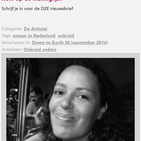
Schrijf je in voor de D2E nieuwsbrief
Categorie:
De Activist
Tags:
,
natuur in Nederland
onkruid
Verschenen in:
Down to Earth 36 (september 2016)
Activisten:
Onkruid anders