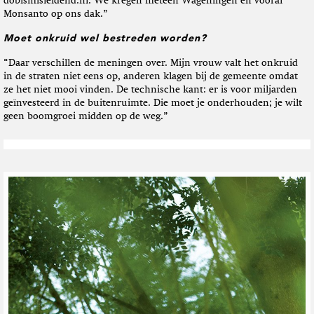
dobismisleidend.nl. We kregen meteen Wageningen en vooral
Monsanto op ons dak.”
Moet onkruid wel bestreden worden?
“Daar verschillen de meningen over. Mijn vrouw valt het onkruid
in de straten niet eens op, anderen klagen bij de gemeente omdat
ze het niet mooi vinden. De technische kant: er is voor miljarden
geïnvesteerd in de buitenruimte. Die moet je onderhouden; je wilt
geen boomgroei midden op de weg.”
M
e
e
r
"
O
n
k
r
u