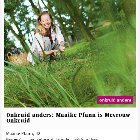
i
d
a
n
d
e
r
s
"
onkruid anders
Onkruid anders: Maaike Pfann is Mevrouw
Onkruid
Maaike Pfann, 48
Beroep
yogadocent, tuinder, wildplukker