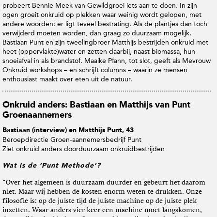
probeert Bennie Meek van Gewildgroei iets aan te doen. In zijn
ogen groeit onkruid op plekken waar weinig wordt gelopen, met
andere woorden: er ligt teveel bestrating. Als de plantjes dan toch
verwijderd moeten worden, dan graag zo duurzaam mogelijk.
Bastiaan Punt en zijn tweelingbroer Matthijs bestrijden onkruid met
heet (oppervlakte)water en zetten daarbij, naast biomassa, hun
snoeiafval in als brandstof. Maaike Pfann, tot slot, geeft als Mevrouw
Onkruid workshops – en schrijft columns – waarin ze mensen
enthousiast maakt over eten uit de natuur.
Onkruid anders: Bastiaan en Matthijs van Punt
Groenaannemers
Bastiaan (interview) en Matthijs Punt, 43
Beroep
directie Groen-aannemersbedrijf Punt
Ziet onkruid anders door
duurzaam onkruidbestrijden
Wat is de ‘Punt Methode’?
“Over het algemeen is duurzaam duurder en gebeurt het daarom
niet. Maar wij hebben de kosten enorm weten te drukken. Onze
filosofie is: op de juiste tijd de juiste machine op de juiste plek
inzetten. Waar anders vier keer een machine moet langskomen,