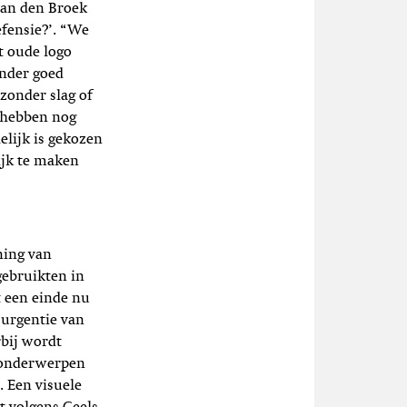
 van den Broek
efensie?’. “We
t oude logo
inder goed
zonder slag of
e hebben nog
lijk is gekozen
ijk te maken
ning van
gebruikten in
 een einde nu
 urgentie van
bij wordt
l onderwerpen
 Een visuele