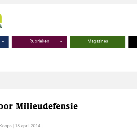
Rubrieken
Magazines
oor Milieudefensie
Koops
|
18 april 2014
|