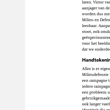
laten. Victor v
aanjager van de
worden dus met
Milieu en Defe
leesbaar. Aanpa
stoot, ook omda
geëxperimenteer
voor het beeldm
dat we onderde
Handtekeni
Alles is er eig
Milieudefensie 
een campagne t
iedere campagn
een probleem u
gebruikgemaakt
ook langer vas