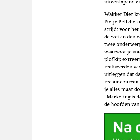
uiteenlopend en
Wakker Dier kre
Pietje Bell die 
strijdt voor he
de wei en dan e
twee onderwerp
waarvoor je sta
plofkip extree
realiseerden ve
uitleggen dat da
reclamebureau v
je alles maar d
“Marketing is d
de hoofden van