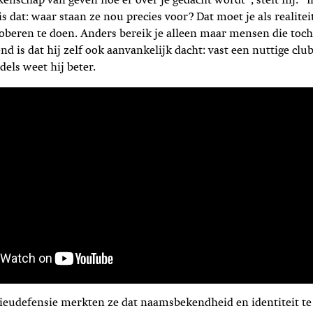
kenschap van geven hoe er over je gedacht wordt”, stelt hij. “I
is dat: waar staan ze nou precies voor? Dat moet je als realite
roberen te doen. Anders bereik je alleen maar mensen die toch
nd is dat hij zelf ook aanvankelijk dacht: vast een nuttige clu
dels weet hij beter.
ieudefensie merkten ze dat naamsbekendheid en identiteit t