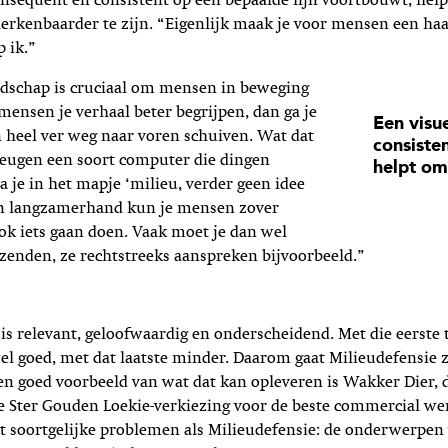
consequent en consistent op een bepaalde lijn voortbouwt, help
rkenbaarder te zijn. “Eigenlijk maak je voor mensen een haa
p ik.”
odschap is cruciaal om mensen in beweging
 mensen je verhaal beter begrijpen, dan ga je
Een visue
n heel ver weg naar voren schuiven. Wat dat
consiste
eheugen een soort computer die dingen
helpt om
ta je in het mapje ‘milieu, verder geen idee
En langzamerhand kun je mensen zover
ook iets gaan doen. Vaak moet je dan wel
zenden, ze rechtstreeks aanspreken bijvoorbeeld.”
is relevant, geloofwaardig en onderscheidend. Met die eerste 
el goed, met dat laatste minder. Daarom gaat Milieudefensie z
en goed voorbeeld van wat dat kan opleveren is Wakker Dier, 
de Ster Gouden Loekie-verkiezing voor de beste commercial we
t soortgelijke problemen als Milieudefensie: de onderwerpen