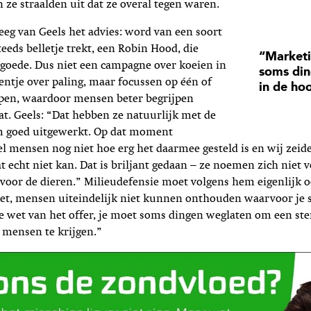
 ze straalden uit dat ze overal tegen waren.
eg van Geels het advies: word van een soort
steeds belletje trekt, een Robin Hood, die
“Marketi
t goede. Dus niet een campagne over koeien in
soms din
entje over paling, maar focussen op één of
in de ho
en, waardoor mensen beter begrijpen
at. Geels: “Dat hebben ze natuurlijk met de
m goed uitgewerkt. Op dat moment
el mensen nog niet hoe erg het daarmee gesteld is en wij zeid
t echt niet kan. Dat is briljant gedaan – ze noemen zich niet v
oor de dieren.” Milieudefensie moet volgens hem eigenlijk oo
oet, mensen uiteindelijk niet kunnen onthouden waarvoor je s
e wet van het offer, je moet soms dingen weglaten om een ster
 mensen te krijgen.”