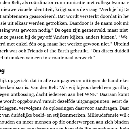
an den Belt, als coördinator communicatie met collega Ivanna
 nieuwe visuele identiteit, krijgt soms de vraag ‘Werk je bij D
 ambtenaren geassocieerd. Dat wordt versterkt doordat in he
nsie uit elkaar werden getrokken. Daardoor is de naam ook m
ssing was gewoon nodig.” De ogen zijn gesneuveld, maar niet 
t ze passen bij de pay-off ‘Anders kijken, anders kiezen’. “W
d met enkel één oog, maar het werkte gewoon niet.” Uiteinde
erk wat ook Friends of the Earth gebruikt. “Om direct duidel
el uitmaken van een internationaal netwerk.”
ng
enlijk op gericht dat in alle campagnes en uitingen de handteke
herkenbaar is. Van den Belt: “Als wij bijvoorbeeld een gorilla 
egen ontbossing, dacht iedereen aan het WNF.” Daaraan komt
e wordt opgebouwd vanuit dezelfde uitgangspunten: eerst de
itleggen, vervolgens de oplossingen daarvoor aandragen. Daar
 van duidelijke beeld- en stijlkenmerken. Milieudefensie wi
thouden en meer mensen op die onderwerpen aan zich binden.