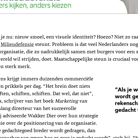
je nu: nieuw smoel, een visuele identiteit? Hoezo? Niet zo raar
e
Milieudefensie
steunt. Probleem is dat veel Nederlanders nog
rganisatie, die zo nadrukkelijk samen met burgers voor een 
ereld wil strijden, doet. Maatschappelijke steun is cruciaal vo
een sterk merk.
ns krijgt immers duizenden commerciële
 prikkels per dag. “Het brein doet niets
“Als je 
ten, schiften, schiften. Dat wel, dat niet”,
wordt ge
, schrijver van het boek
Marketing van
rekensch
lang directeur van het succesvolle
gedacht
j adviseerde Wakker Dier over hun strategie
ie over de positionering van de organisatie.
 je gedachtegoed breder wordt gedragen, dan