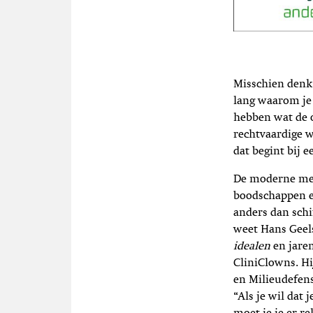
Misschien denk 
lang waarom j
hebben wat de o
rechtvaardige w
dat begint bij 
De moderne me
boodschappen en
anders dan schif
weet Hans Geels
idealen
en jaren
CliniClowns. Hi
en Milieudefens
“Als je wil dat