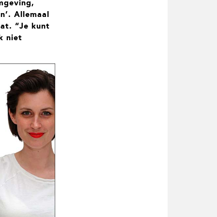
rmgeving,
en’. Allemaal
at. “Je kunt
k niet