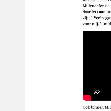
moet je je er re
Milieudefensie 
daar iets aan p
zijn.” Veelzegge
voor mij. Inmid
Ook binnen Mil