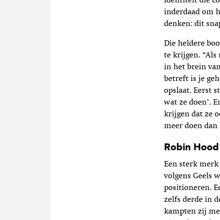
identiteit die 
inderdaad om he
denken: dit sna
Die heldere bo
te krijgen. “Als
in het brein va
betreft is je g
opslaat. Eerst s
wat ze doen’. 
krijgen dat ze 
meer doen dan 
Robin Hood
Een sterk merk 
volgens Geels w
positioneren. E
zelfs derde in 
kampten zij me