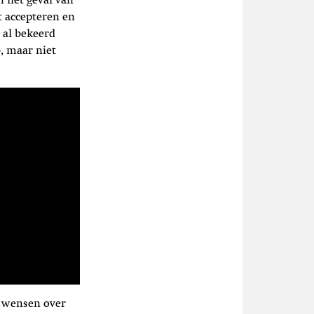
n het geval van
it accepteren en
 al bekeerd
b, maar niet
e wensen over