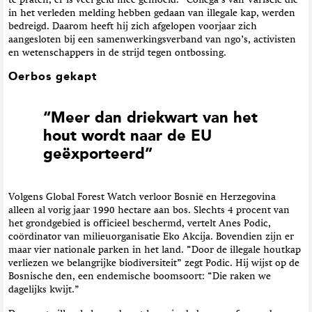
te praten, er is veel geld mee gemoeid.” Collega’s van Varišcic die
in het verleden melding hebben gedaan van illegale kap, werden
bedreigd. Daarom heeft hij zich afgelopen voorjaar zich
aangesloten bij een samenwerkingsverband van ngo’s, activisten
en wetenschappers in de strijd tegen ontbossing.
Oerbos gekapt
“Meer dan driekwart van het
hout wordt naar de EU
geëxporteerd”
Volgens Global Forest Watch verloor Bosnië en Herzegovina
alleen al vorig jaar 1990 hectare aan bos. Slechts 4 procent van
het grondgebied is officieel beschermd, vertelt Anes Podic,
coördinator van milieuorganisatie Eko Akcija. Bovendien zijn er
maar vier nationale parken in het land. “Door de illegale houtkap
verliezen we belangrijke biodiversiteit” zegt Podic. Hij wijst op de
Bosnische den, een endemische boomsoort: “Die raken we
dagelijks kwijt.”