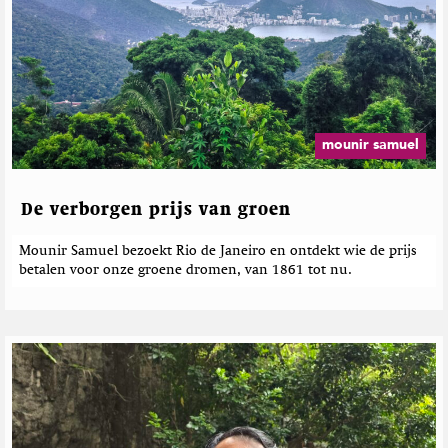
r
e
t
e
h
r
M
d
a
e
g
b
a
e
z
mounir samuel
i
r
n
i
e
c
De verborgen prijs van groen
h
t
Mounir Samuel bezoekt Rio de Janeiro en ontdekt wie de prijs
e
betalen voor onze groene dromen, van 1861 tot nu.
n