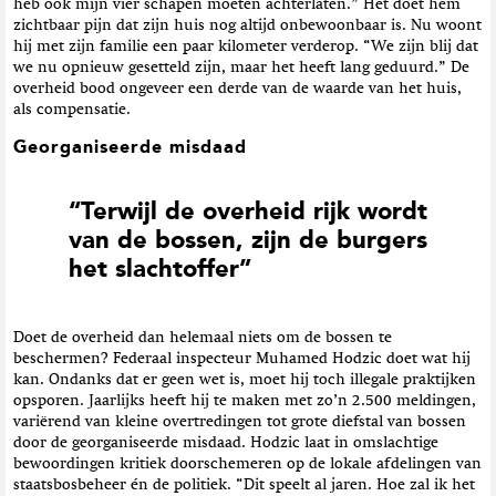
heb ook mijn vier schapen moeten achterlaten.” Het doet hem
zichtbaar pijn dat zijn huis nog altijd onbewoonbaar is. Nu woont
hij met zijn familie een paar kilometer verderop. “We zijn blij dat
we nu opnieuw gesetteld zijn, maar het heeft lang geduurd.” De
overheid bood ongeveer een derde van de waarde van het huis,
als compensatie.
Georganiseerde misdaad
“Terwijl de overheid rijk wordt
van de bossen, zijn de burgers
het slachtoffer”
Doet de overheid dan helemaal niets om de bossen te
beschermen? Federaal inspecteur Muhamed Hodzic doet wat hij
kan. Ondanks dat er geen wet is, moet hij toch illegale praktijken
opsporen. Jaarlijks heeft hij te maken met zo’n 2.500 meldingen,
variërend van kleine overtredingen tot grote diefstal van bossen
door de georganiseerde misdaad. Hodzic laat in omslachtige
bewoordingen kritiek doorschemeren op de lokale afdelingen van
staatsbosbeheer én de politiek. “Dit speelt al jaren. Hoe zal ik het