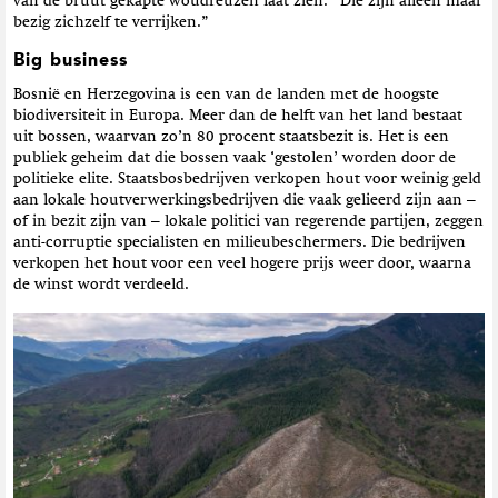
van de bruut gekapte woudreuzen laat zien. “Die zijn alleen maar
bezig zichzelf te verrijken.”
Big business
Bosnië en Herzegovina is een van de landen met de hoogste
biodiversiteit in Europa. Meer dan de helft van het land bestaat
uit bossen, waarvan zo’n 80 procent staatsbezit is. Het is een
publiek geheim dat die bossen vaak ‘gestolen’ worden door de
politieke elite. Staatsbosbedrijven verkopen hout voor weinig geld
aan lokale houtverwerkingsbedrijven die vaak gelieerd zijn aan –
of in bezit zijn van – lokale politici van regerende partijen, zeggen
anti-corruptie specialisten en milieubeschermers. Die bedrijven
verkopen het hout voor een veel hogere prijs weer door, waarna
de winst wordt verdeeld.