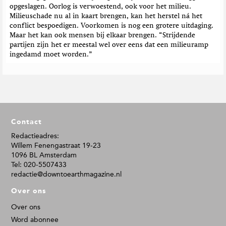
opgeslagen. Oorlog is verwoestend, ook voor het milieu.
Milieuschade nu al in kaart brengen, kan het herstel ná het
conflict bespoedigen. Voorkomen is nog een grotere uitdaging.
Maar het kan ook mensen bij elkaar brengen. “Strijdende
partijen zijn het er meestal wel over eens dat een milieuramp
ingedamd moet worden.”
F
Contact
o
o
Redactieadres:
Willem Fenengastraat 19-23
t
1096 BL Amsterdam
e
Tel: 020-5507433
r
redactie@downtoearthmagazine.nl
Over ons
Over ons
Word abonnee