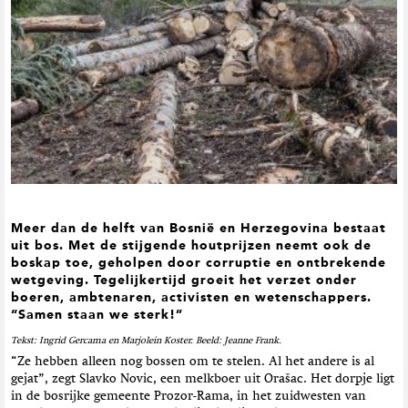
t
i
e
Meer dan de helft van Bosnië en Herzegovina bestaat
uit bos. Met de stijgende houtprijzen neemt ook de
boskap toe, geholpen door corruptie en ontbrekende
wetgeving. Tegelijkertijd groeit het verzet onder
boeren, ambtenaren, activisten en wetenschappers.
“Samen staan we sterk!”
Tekst: Ingrid Gercama en Marjolein Koster. Beeld: Jeanne Frank.
“Ze hebben alleen nog bossen om te stelen. Al het andere is al
gejat”, zegt Slavko Novic, een melkboer uit Orašac. Het dorpje ligt
in de bosrijke gemeente Prozor-Rama, in het zuidwesten van