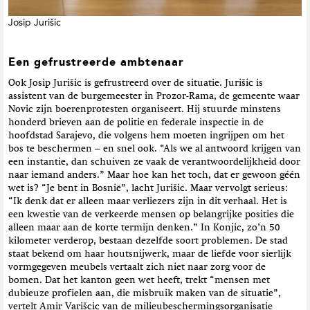
Josip Jurišic
Een gefrustreerde ambtenaar
Ook Josip Jurišic is gefrustreerd over de situatie. Jurišic is
assistent van de burgemeester in Prozor-Rama, de gemeente waar
Novic zijn boerenprotesten organiseert. Hij stuurde minstens
honderd brieven aan de politie en federale inspectie in de
hoofdstad Sarajevo, die volgens hem moeten ingrijpen om het
bos te beschermen – en snel ook. “Als we al antwoord krijgen van
een instantie, dan schuiven ze vaak de verantwoordelijkheid door
naar iemand anders.” Maar hoe kan het toch, dat er gewoon géén
wet is? “Je bent in Bosnië”, lacht Jurišic. Maar vervolgt serieus:
“Ik denk dat er alleen maar verliezers zijn in dit verhaal. Het is
een kwestie van de verkeerde mensen op belangrijke posities die
alleen maar aan de korte termijn denken.” In Konjic, zo’n 50
kilometer verderop, bestaan dezelfde soort problemen. De stad
staat bekend om haar houtsnijwerk, maar de liefde voor sierlijk
vormgegeven meubels vertaalt zich niet naar zorg voor de
bomen. Dat het kanton geen wet heeft, trekt “mensen met
dubieuze profielen aan, die misbruik maken van de situatie”,
vertelt Amir Varišcic van de milieubeschermingsorganisatie