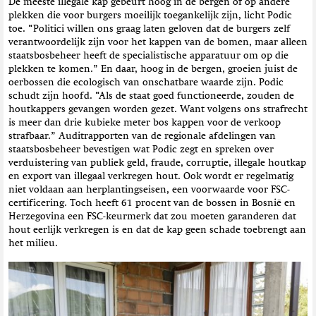
De meeste illegale kap gebeurt hoog in de bergen of op andere
plekken die voor burgers moeilijk toegankelijk zijn, licht Podic
toe. “Politici willen ons graag laten geloven dat de burgers zelf
verantwoordelijk zijn voor het kappen van de bomen, maar alleen
staatsbosbeheer heeft de specialistische apparatuur om op die
plekken te komen.” En daar, hoog in de bergen, groeien juist de
oerbossen die ecologisch van onschatbare waarde zijn. Podic
schudt zijn hoofd. “Als de staat goed functioneerde, zouden de
houtkappers gevangen worden gezet. Want volgens ons strafrecht
is meer dan drie kubieke meter bos kappen voor de verkoop
strafbaar.” Auditrapporten van de regionale afdelingen van
staatsbosbeheer bevestigen wat Podic zegt en spreken over
verduistering van publiek geld, fraude, corruptie, illegale houtkap
en export van illegaal verkregen hout. Ook wordt er regelmatig
niet voldaan aan herplantingseisen, een voorwaarde voor FSC-
certificering. Toch heeft 61 procent van de bossen in Bosnië en
Herzegovina een FSC-keurmerk dat zou moeten garanderen dat
hout eerlijk verkregen is en dat de kap geen schade toebrengt aan
het milieu.