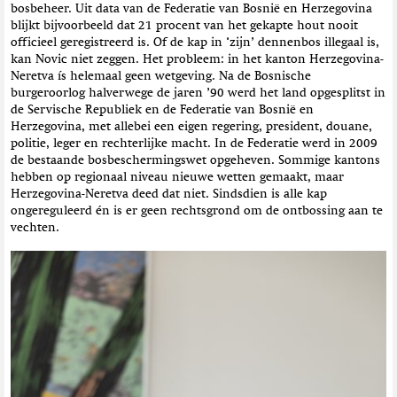
bosbeheer. Uit data van de Federatie van Bosnië en Herzegovina
blijkt bijvoorbeeld dat 21 procent van het gekapte hout nooit
officieel geregistreerd is. Of de kap in ‘zijn’ dennenbos illegaal is,
kan Novic niet zeggen. Het probleem: in het kanton Herzegovina-
Neretva ís helemaal geen wetgeving. Na de Bosnische
burgeroorlog halverwege de jaren ’90 werd het land opgesplitst in
de Servische Republiek en de Federatie van Bosnië en
Herzegovina, met allebei een eigen regering, president, douane,
politie, leger en rechterlijke macht. In de Federatie werd in 2009
de bestaande bosbeschermingswet opgeheven. Sommige kantons
hebben op regionaal niveau nieuwe wetten gemaakt, maar
Herzegovina-Neretva deed dat niet. Sindsdien is alle kap
ongereguleerd én is er geen rechtsgrond om de ontbossing aan te
vechten.