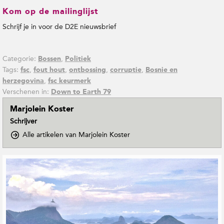
Kom op de mailinglijst
Schrijf je in voor de D2E nieuwsbrief
Categorie:
,
Bossen
Politiek
Tags:
,
,
,
,
fsc
fout hout
ontbossing
corruptie
Bosnie en
,
herzegovina
fsc keurmerk
Verschenen in:
Down to Earth 79
Marjolein Koster
Schrijver
o
Alle artikelen van Marjolein Koster
p
D
G
o
e
w
r
n
e
T
o
l
E
a
a
t