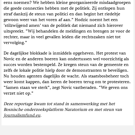
eens noemen? We hebben kleine georganiseerde misdaadgroepen
die goede connecties hebben met de politiek. Zij ontlopen hun
straf dankzij de steun van politici en dan begint het riedeltje
gewoon weer van het voren af aan.” Hodzic noemt het een
‘stilzwijgend amen’ van de politiek dat niemand zich hierover
uitspreekt. “Wij behandelen de meldingen en brengen ze voor de
rechter, maar in veel gevallen leiden die rechtszaken niet tot
vervolging.”
De dagelijkse blokkade is inmiddels opgeheven. Het protest van
Novic en de anderen boeren kan ondertussen wel voorzichtig als
succes worden bestempeld. Ze kregen steun van de gemeente en
zelfs de lokale politie hielp door de demonstranten te beveiligen.
Nu houden agenten dagelijks de wacht. Als staatsbosbeheer toch
weer komt kappen, dan keren de boeren terug om te protesteren.
“Samen staan we sterk”, zegt Novic vastberaden. “We geven ons
verzet niet op.”
Deze reportage kwam tot stand in samenwerking met het
Bosnische onderzoeksplatform Naratorium en met steun van
Journalismfund.eu
.