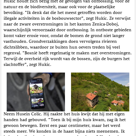
Hukic houdt zich bezig met de gevolgen van ontbossing, voor de
natuur en de biodiversiteit, maar ook voor de plaatselijke
bevolking. “Ik denk dat die het meest getroffen worden door
illegale activiteiten in de bosbouwsector”, zegt Hukic. Ze verwijst
naar de zware overstromingen in het kanton Zenica-Doboj,
waarschijnlijk veroorzaakt door ontbossing. In ontboste gebieden
komt vaker erosie voor, omdat de bomen de grond niet langer
vasthouden. Grondverzakkingen doen vervolgens rivieren
dichtslibben, waardoor ze buiten hun oevers treden bij veel
regenval. “Bosnië heeft regelmatig te maken met overstromingen.
Terwijl de overheid rijk wordt van de bossen, zijn de burgers het
slachtoffer”, zegt Hukic.
Neem Husein Colic. Hij raakte het huis kwijt dat hij met eigen
handen had gebouwd. “Toen ik bij mijn huis kwam, zag ik het
gewoon bewegen. Eerst een paar centimeter, maar het werd
steeds meer. We konden in de haast bijna niets meenemen. Ik