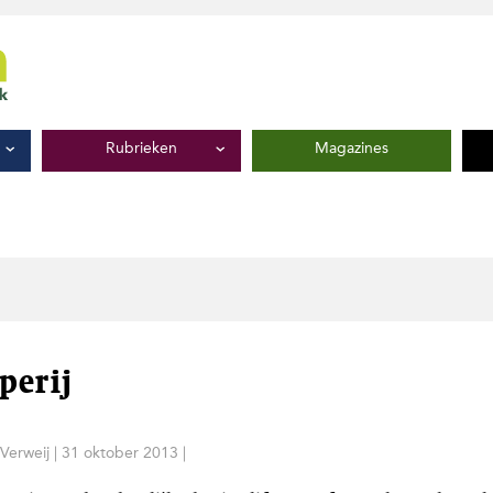
Rubrieken
Magazines
perij
Verweij
|
31 oktober 2013
|