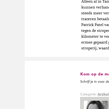
Alleen al in Ta
t
i
kunnen verhande
e
steeds meer ver
traceren betaal
Patrick Patel v
tegen de strop
kilometer te vo
ermee gepaard g
stroperij, waar
Kom op de mai
Schrijf je in voor 
Categorie:
Artikel