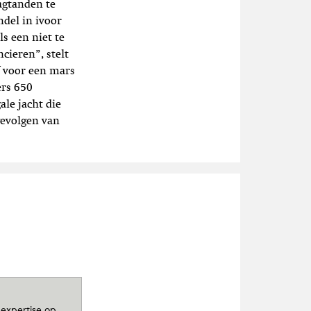
agtanden te
del in ivoor
s een niet te
cieren”, stelt
ef voor een mars
ers 650
ale jacht die
gevolgen van
 expertise op