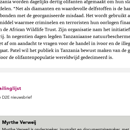
nzania worden dagelijks dertig olifanten afgemaakt om hun sl
len. “Net als diamanten en waardevolle delfstoffen is de han
bonden met de georganiseerde misdaad. Het wordt gebruikt al
middel waarmee criminelen en terroristen hun oorlogen finan
an de African Wildlife Trust. Zijn organisatie nam het initiati
erij. In negentien dagen legden Tanzaniaanse natuurbescherm
et af om aandacht te vragen voor de handel in ivoor en de illeg
aat. Patel wil het publiek in Tanzania bewust maken van de 
door de olifantenpopulatie wereldwijd gedecimeerd is.
linglijst
de D2E nieuwsbrief
Myrthe Verweij
Myrthe Verweij is onderzoeker, journalist en documentairemaker, met