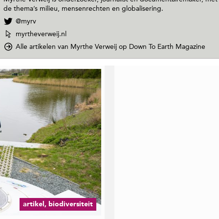
de thema’s milieu, mensenrechten en globalisering.
V
@myrv
o
W
myrtheverweij.nl
l
e
Alle artikelen van Myrthe Verweij
op Down To Earth Magazine
g
b
M
s
y
i
r
t
t
e
h
v
e
a
V
n
e
M
r
y
w
r
e
t
i
h
j
e
o
V
p
e
T
r
artikel, biodiversiteit
w
w
i