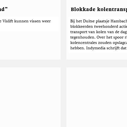
e
t
i
t
nd”
Blokkade kolentrans
j
e
r
e Vislift kunnen vissen weer
Bij het Duitse plaatsje Hambach
blokkeerden tweehonderd actie
transport van kolen van de d
tegenhouden. Over het spoor ri
kolencentrales zouden opslagc
hebben. Indymedia schrijft dat