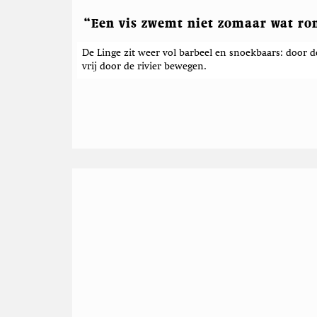
e
r
“Een vis zwemt niet zomaar wat ro
i
De Linge zit weer vol barbeel en snoekbaars: door d
c
vrij door de rivier bewegen.
h
t
e
n