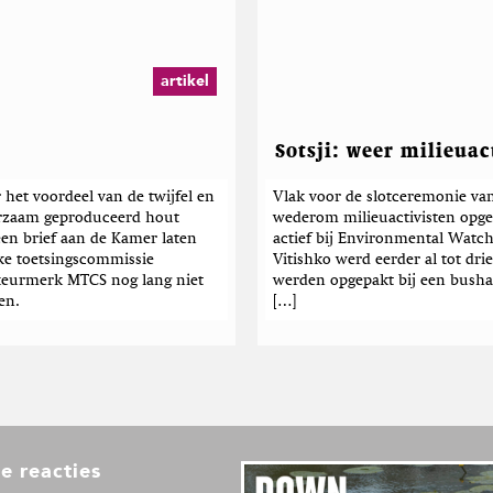
artikel
Sotsji: weer milieua
 het voordeel van de twijfel en
Vlak voor de slotceremonie van
urzaam geproduceerd hout
wederom milieuactivisten opge
een brief aan de Kamer laten
actief bij Environmental Watc
ke toetsingscommissie
Vitishko werd eerder al tot dr
tkeurmerk MTCS nog lang niet
werden opgepakt bij een busha
en.
[…]
e reacties
L