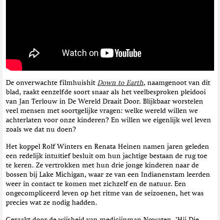
t
i
e
De onverwachte filmhuishit
Down to Earth
, naamgenoot van dit
blad, raakt eenzelfde soort snaar als het veelbesproken pleidooi
van Jan Terlouw in De Wereld Draait Door. Blijkbaar worstelen
veel mensen met soortgelijke vragen: welke wereld willen we
achterlaten voor onze kinderen? En willen we eigenlijk wel leven
zoals we dat nu doen?
Het koppel Rolf Winters en Renata Heinen namen jaren geleden
een redelijk intuïtief besluit om hun jachtige bestaan de rug toe
te keren. Ze vertrokken met hun drie jonge kinderen naar de
bossen bij Lake Michigan, waar ze van een Indianenstam leerden
weer in contact te komen met zichzelf en de natuur. Een
ongecompliceerd leven op het ritme van de seizoenen, het was
precies wat ze nodig hadden.
Geraakt door de wijsheid van medicijnman Nowaten, ‘Hij Die