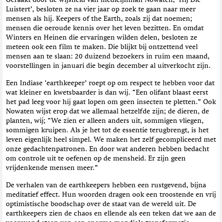
Luistert’, besloten ze na vier jaar op zoek te gaan naar meer
mensen als hij. Keepers of the Earth, zoals zij dat noemen;
mensen die oeroude kennis over het leven bezitten. En omdat
Winters en Heinen die ervaringen wilden delen, besloten ze
meteen ook een film te maken. Die blijkt bij ontzettend veel
mensen aan te slaan: 20 duizend bezoekers in ruim een maand,
voorstellingen in januari die begin december al uitverkocht zijn.
Een Indiase ‘earthkeeper’ roept op om respect te hebben voor dat
wat kleiner en kwetsbaarder is dan wij. “Een olifant blaast eerst
het pad leeg voor hij gaat lopen om geen insecten te pletten.” Ook
Nowaten wijst erop dat we allemaal hetzelfde zijn; de dieren, de
planten, wij; “We zien er alleen anders uit, sommigen vliegen,
sommigen kruipen. Als je het tot de essentie terugbrengt, is het
leven eigenlijk heel simpel. We maken het zelf gecompliceerd met
onze gedachtenpatronen. En door wat anderen hebben bedacht
om controle uit te oefenen op de mensheid. Er zijn geen
vrijdenkende mensen meer.”
De verhalen van de earthkeepers hebben een rustgevend, bijna
meditatief effect. Hun woorden dragen ook een troostende en vrij
optimistische boodschap over de staat van de wereld uit. De
earthkeepers zien de chaos en ellende als een teken dat we aan de