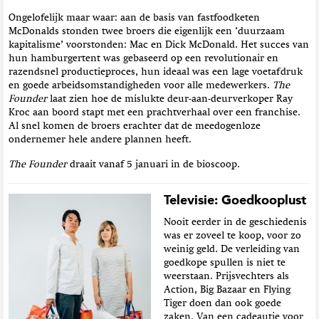
Ongelofelijk maar waar: aan de basis van fastfoodketen
McDonalds stonden twee broers die eigenlijk een ‘duurzaam
kapitalisme’ voorstonden: Mac en Dick McDonald. Het succes van
hun hamburgertent was gebaseerd op een revolutionair en
razendsnel productieproces, hun ideaal was een lage voetafdruk
en goede arbeidsomstandigheden voor alle medewerkers.
The
Founder
laat zien hoe de mislukte deur-aan-deurverkoper Ray
Kroc aan boord stapt met een prachtverhaal over een franchise.
Al snel komen de broers erachter dat de meedogenloze
ondernemer hele andere plannen heeft.
The Founder
draait vanaf 5 januari in de bioscoop.
Televisie: Goedkooplust
Nooit eerder in de geschiedenis
was er zoveel te koop, voor zo
weinig geld. De verleiding van
goedkope spullen is niet te
weerstaan. Prijsvechters als
Action, Big Bazaar en Flying
Tiger doen dan ook goede
zaken. Van een cadeautje voor