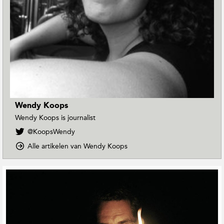
Wendy Koops
Wendy Koops is journalist
V
@KoopsWendy
o
o
Alle artikelen van Wendy Koops
l
p
g
D
W
G
o
e
e
w
n
r
n
d
e
T
y
o
l
K
E
a