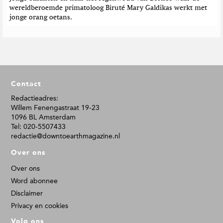
wereldberoemde primatoloog Biruté Mary Galdikas werkt met
jonge orang oetans.
F
Contact
o
o
Redactieadres:
Willem Fenengastraat 19-23
t
1096 BL Amsterdam
e
Tel: 020-5507433
r
redactie@downtoearthmagazine.nl
Over ons
Over ons
Word abonnee
Disclaimer
Privacy en cookies
Volg ons