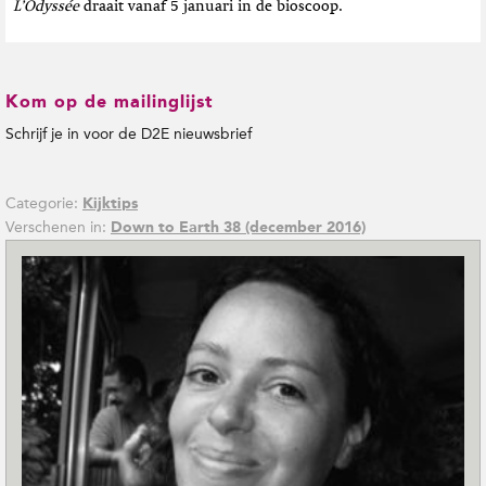
L’Odyssée
draait vanaf 5 januari in de bioscoop.
Kom op de mailinglijst
Schrijf je in voor de D2E nieuwsbrief
Categorie:
Kijktips
Verschenen in:
Down to Earth 38 (december 2016)