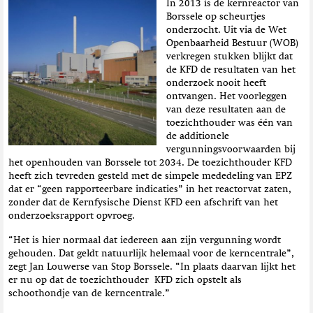
In 2013 is de kernreactor van
t
Borssele op scheurtjes
i
onderzocht. Uit via de Wet
e
Openbaarheid Bestuur (WOB)
verkregen stukken blijkt dat
de KFD de resultaten van het
onderzoek nooit heeft
ontvangen. Het voorleggen
van deze resultaten aan de
toezichthouder was één van
de additionele
vergunningsvoorwaarden bij
het openhouden van Borssele tot 2034. De toezichthouder KFD
heeft zich tevreden gesteld met de simpele mededeling van EPZ
dat er “geen rapporteerbare indicaties” in het reactorvat zaten,
zonder dat de Kernfysische Dienst KFD een afschrift van het
onderzoeksrapport opvroeg.
“Het is hier normaal dat iedereen aan zijn vergunning wordt
gehouden. Dat geldt natuurlijk helemaal voor de kerncentrale”,
zegt Jan Louwerse van Stop Borssele. “In plaats daarvan lijkt het
er nu op dat de toezichthouder KFD zich opstelt als
schoothondje van de kerncentrale.”