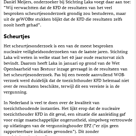
Daniël Meijers, onderzoeker bij Stichting Laka voegt daar aan toe:
“Wij verwachtten dat de KFD de resultaten van het veel
besproken scheurtjesonderzoek grondig zou bestuderen, maar
uit de geWOBte stukken blijkt dat de KFD die resultaten zelfs
nooit heeft gehad”.
Scheurtjes
Het scheurtjesonderzoek is een van de meest besproken
nucleaire veiligheidsonderzoeken van de laatste jaren. Stichting
Laka wil weten in welke staat het 40 jaar oude reactorvat zich
bevindt. Daarom heeft Laka in januari op grond van de Wet
Openbaarheid van Bestuur inzage gevraagd in de resultaten van
het scheurtjesonderzoek. Pas bij een tweede aanvullend WOB-
verzoek werd duidelijk dat de toezichthouder KFD helemaal niet
over de resultaten beschikte, terwijl dit een vereiste is in de
vergunning.
In Nederland is veel te doen over de kwaliteit van
toezichthoudende instanties. Het lijkt erop dat de nucleaire
toezichthouder KFD in dit geval, een situatie die aanleiding gaf
voor enige maatschappelijke ongerustheid, simpelweg vertrouwde
op uitlatingen van de vergunninghouder EPZ (“er zijn geen
rapporteerbare indicaties gevonden”). Dit zonder