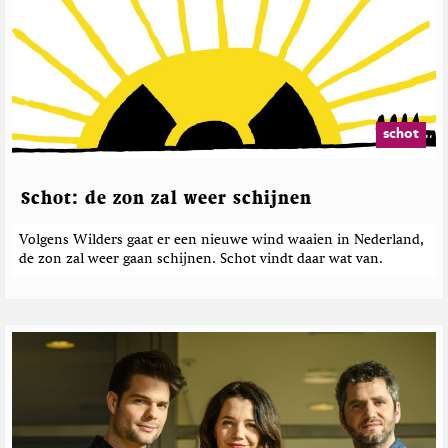
e
d
o
t
e
a
E
h
c
r
a
M
t
d
r
a
i
e
t
g
e
b
h
a
D
o
e
z
schot
o
p
i
r
w
T
n
i
n
w
e
c
Schot: de zon zal weer schijnen
t
i
h
o
t
E
t
Volgens Wilders gaat er een nieuwe wind waaien in Nederland,
t
a
e
de zon zal weer gaan schijnen. Schot vindt daar wat van.
e
r
n
r
t
h