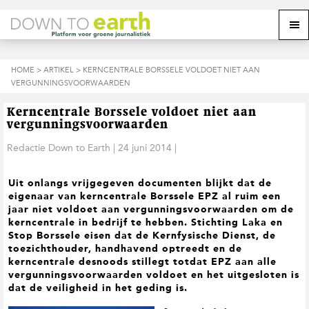
S
D
S
Z
Z
M
p
o
p
o
o
e
r
o
r
e
e
k
i
r
i
k
o
n
n
n
HOME
>
ARTIKEL
> KERNCENTRALE BORSSELE VOLDOET NIET AAN
o
n
p
g
a
g
VERGUNNINGSVOORWAARDEN
p
d
n
a
n
e
d
u
s
a
r
a
e
Kerncentrale Borssele voldoet niet aan
i
a
d
a
z
vergunningsvoorwaarden
t
r
e
r
e
e
d
h
d
Redactie Down to Earth
|
24 juni 2014
|
w
e
o
e
e
h
o
v
b
Uit onlangs vrijgegeven documenten blijkt dat de
o
f
o
s
eigenaar van kerncentrale Borssele EPZ al ruim een
o
d
e
i
jaar niet voldoet aan vergunningsvoorwaarden om de
f
i
t
t
kerncentrale in bedrijf te hebben. Stichting Laka en
d
n
t
e
Stop Borssele eisen dat de Kernfysische Dienst, de
n
h
e
toezichthouder, handhavend optreedt en de
a
o
k
kerncentrale desnoods stillegt totdat EPZ aan alle
v
u
s
vergunningsvoorwaarden voldoet en het uitgesloten is
i
d
t
dat de veiligheid in het geding is.
g
a