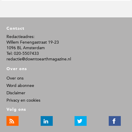
F
Contact
o
o
Redactieadres:
Willem Fenengastraat 19-23
t
1096 BL Amsterdam
e
Tel: 020-5507433
r
redactie@downtoearthmagazine.nl
Over ons
Over ons
Word abonnee
Disclaimer
Privacy en cookies
Volg ons