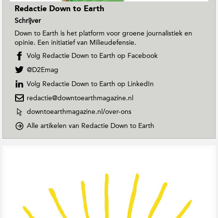
Redactie Down to Earth
Schrijver
Down to Earth is het platform voor groene journalistiek en
opinie. Een initiatief van Milieudefensie.
Volg Redactie Down to Earth op Facebook
V
@D2Emag
o
Volg Redactie Down to Earth op LinkedIn
l
g
redactie@downtoearthmagazine.nl
R
W
downtoearthmagazine.nl/over-ons
e
e
d
o
Alle artikelen van Redactie Down to Earth
b
a
p
s
c
D
i
G
t
o
t
e
i
w
e
r
e
n
v
e
D
T
a
o
o
l
n
w
E
a
R
n
a
t
e
t
r