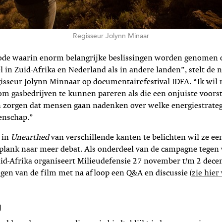
Regisseur Jolynn Minaar
riode waarin enorm belangrijke beslissingen worden genomen 
 in Zuid-Afrika en Nederland als in andere landen”, stelt de n
gisseur Jolynn Minnaar op documentairefestival IDFA. “Ik wi
m gasbedrijven te kunnen pareren als die een onjuiste voorst
 zorgen dat mensen gaan nadenken over welke energiestrategi
enschap.”
 in
Unearthed
van verschillende kanten te belichten wil ze ee
gplank naar meer debat. Als onderdeel van de campagne tegen
uid-Afrika organiseert Milieudefensie 27 november t/m 2 dec
gen van de film met na afloop een Q&A en discussie (
zie hier
g