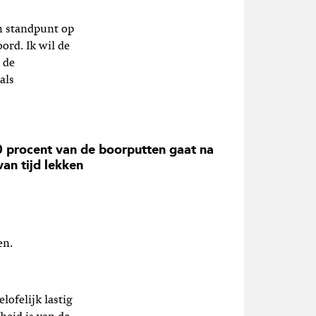
n standpunt op
ord. Ik wil de
 de
als
0 procent van de boorputten gaat na
van tijd lekken
en.
lofelijk lastig