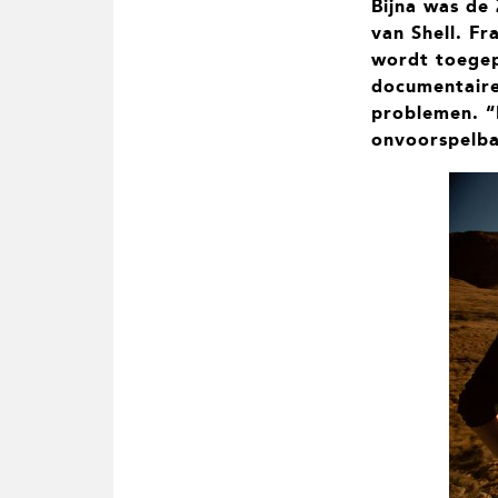
Bijna was de
t
i
van Shell. Fr
e
wordt toegepa
documentair
problemen. “
onvoorspelba