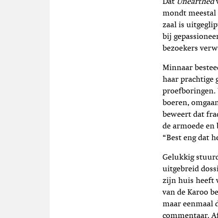
Dat
Unearthed
v
mondt meestal 
zaal is uitgegl
bij gepassionee
bezoekers verw
Minnaar besteed
haar prachtige 
proefboringen.
boeren, omgaan
beweert dat fra
de armoede en b
“Best eng dat h
Gelukkig stuur
uitgebreid doss
zijn huis heeft
van de Karoo b
maar eenmaal d
commentaar. Afg