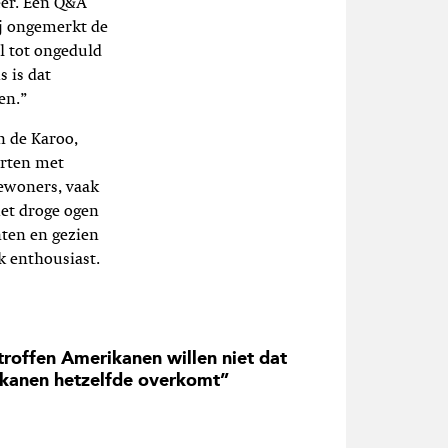
eer. Een Q&A
j ongemerkt de
el tot ongeduld
 is dat
en.”
n de Karoo,
arten met
ewoners, vaak
met droge ogen
nten en gezien
k enthousiast.
troffen Amerikanen willen niet dat
ikanen hetzelfde overkomt”