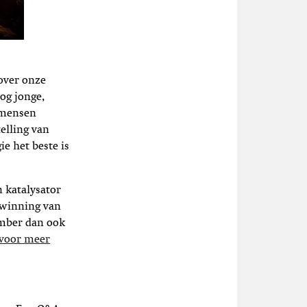
over onze
og jonge,
l mensen
elling van
e het beste is
n katalysator
 winning van
ember dan ook
 voor meer