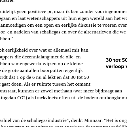
dustrie.
duidelijk geen positieve pr, maar ik ben zonder vooringenome
gaan en laat wetenschappers uit hun eigen wereld aan het wo
 aanmoedigen om een open en eerlijke discussie te voeren over
r- en nadelen van schaliegas en over de alternatieven die we 
bben.”
ok eerlijkheid over wat er allemaal mis kan
ppers die decennialang met de olie- en
30 tot 5
ebben samengewerkt wijzen op de kleine
verloop 
de grote aantallen boorputten eigenlijk
rdt dat 1 op de 6 nu al lekt en dat 30 tot 50
t gaat doen. Als er ruimte tussen het cement
ontstaat, kunnen er zowel methaan (wat meer bijdraagt aan
ng dan CO2) als frackvloeistoffen uit de bodem omhoogkom
leshiel van de schaliegasindustrie”, denkt Minnaar. “Het is onge