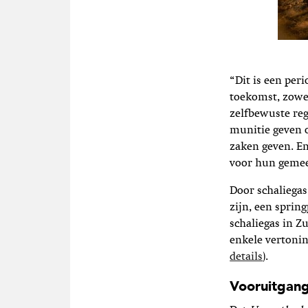
“Dit is een pe
toekomst, zowel
zelfbewuste re
munitie geven o
zaken geven. En
voor hun geme
Door schaliegas
zijn, een sprin
schaliegas in Z
enkele vertonin
details
).
Vooruitgan