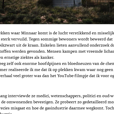
kken waar Minnaar komt is de lucht verstikkend en misselij
 sterk vervuild. Tegen sommige bewoners wordt beweerd dat h
 pikzwart uit de kraan. Enkelen lieten aanvullend onderzoek 
ge stoffen werden gevonden. Mensen kampen met vreemde licha
n ernstige ziektes als kanker.
reeg zelf ook enorme hoofdpijnen en bloedneuzen van de chem
mer realiseerde ik me dat ik op plekken kwam waar nog geen 
verhaal veel groter was dan het YouTube-filmpje dat ik voor o
lang interviewde ze medici, wetenschappers, politici en oud-
 de omwonenden bevestigen. Ze probeert zo gedetailleerd mog
recies misgaat en hoe de gasindustrie daarmee wegkomt. Toch