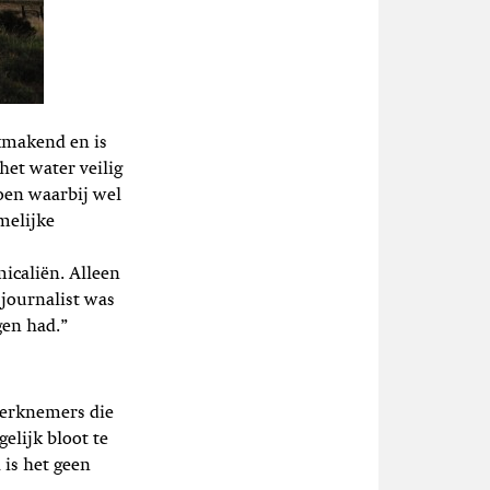
kmakend en is
et water veilig
doen waarbij wel
melijke
icaliën. Alleen
journalist was
gen had.”
werknemers die
elijk bloot te
 is het geen