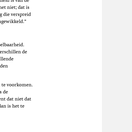
heid is van de
et niet; dat is
g die verspreid
ingewikkeld.”
elbaarheid.
erschillen de
illende
rden
t te voorkomen.
s de
nt dat niet dat
an is het te