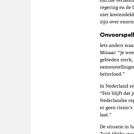
om die verlaten
regering en de b
niet kostendekk
zijn over enorm
Onvoorspel
Iets anders wa
Minaar: “Je wee
gebieden sterk,
samenstellinge
beïnvloed.”
In Nederland s
“Feit blijft da
Nederlandse reg
er geen risico’s
laat.”
De situatie in 