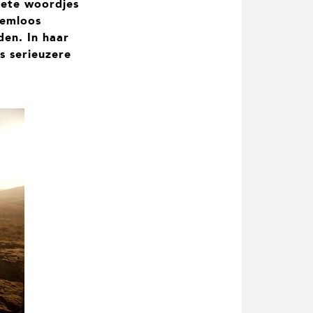
oete woordjes
leemloos
den. In haar
s serieuzere