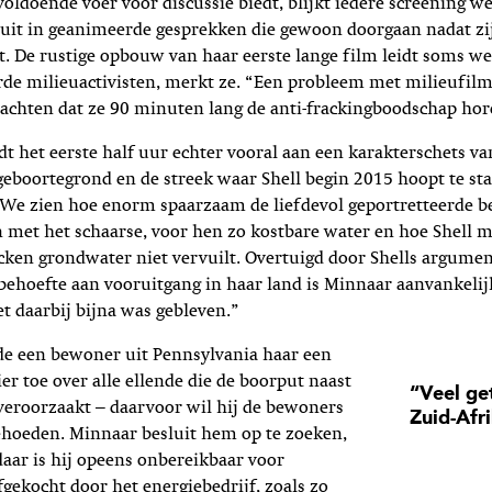
oldoende voer voor discussie biedt, blijkt iedere screening w
uit in geanimeerde gesprekken die gewoon doorgaan nadat zi
ipt. De rustige opbouw van haar eerste lange film leidt soms w
rde milieuactivisten, merkt ze. “Een probleem met milieufilms
achten dat ze 90 minuten lang de anti-frackingboodschap hor
t het eerste half uur echter vooral aan een karakterschets va
geboortegrond en de streek waar Shell begin 2015 hoopt te st
 We zien hoe enorm spaarzaam de liefdevol geportretteerde b
 met het schaarse, voor hen zo kostbare water en hoe Shell 
cken grondwater niet vervuilt. Overtuigd door Shells argume
ehoefte aan vooruitgang in haar land is Minnaar aanvankelij
et daarbij bijna was gebleven.”
de een bewoner uit Pennsylvania haar een
ier toe over alle ellende die de boorput naast
“Veel ge
 veroorzaakt – daarvoor wil hij de bewoners
Zuid-Afr
ehoeden. Minnaar besluit hem op te zoeken,
aar is hij opeens onbereikbaar voor
ekocht door het energiebedrijf, zoals zo