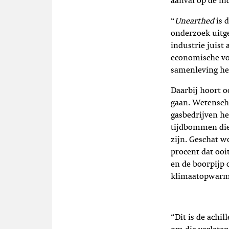
aanval op de in
“
Unearthed
is 
onderzoek uitge
industrie juist
economische voo
samenleving he
Daarbij hoort o
gaan. Wetenscha
gasbedrijven h
tijdbommen die 
zijn. Geschat wo
procent dat ooi
en de boorpijp 
klimaatopwarmi
“Dit is de achil