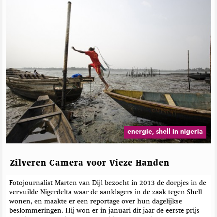
r
o
t
e
t
w
e
r
h
n
v
e
e
T
a
V
o
l
n
e
E
a
M
r
a
t
y
w
r
e
r
e
t
e
t
i
h
h
r
j
M
e
d
o
a
V
e
p
g
e
b
T
a
r
e
w
z
energie, shell in nigeria
w
i
i
r
e
t
n
i
i
t
e
c
Zilveren Camera voor Vieze Handen
j
e
h
r
t
Fotojournalist Marten van Dijl bezocht in 2013 de dorpjes in de
e
vervuilde Nigerdelta waar de aanklagers in de zaak tegen Shell
n
wonen, en maakte er een reportage over hun dagelijkse
beslommeringen. Hij won er in januari dit jaar de eerste prijs