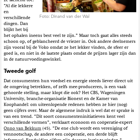
ze lachend toe.
“Al die lekkere
en
Foto: Dinand van der Wal
verschillende
dingen. Dan
blijkt het bij
het ophalen ineens best veel te zijn.” Maar toch gaat alles steeds
schoon op, of geblancheerd de vriezer in. Ook andere deelnemers
zijn vooral bij de Voko omdat ze het lekker vinden, de sfeer er
goed is, en niet in de laatste plaats omdat de prijzen lager zijn dan
in de natuurvoedingswinkel.
Tweede golf
Dat consumenten hun voedsel en energie steeds liever direct uit
de omgeving betrekken, of zelfs mee-produceren, is een vaak
gehoorde stelling, maar klopt die ook? Het CBS, Wageningen
University, branche-organisatie Bionext en de Kamer van
Koophandel: om uiteenlopende redenen hebben ze hier (nog)
geen cijfers over. Maar de algemene indruk is wel dat er sprake is
van een trend. “Dit soort consumenteninitiatieven kent veel
verschillende vormen”, verklaart econoom en coöperatie-expert
Onno van Bekkum
(45). “De ene club wordt een vereniging of
vennootschap, de andere een coöperatie, een derde blijft