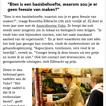
“Eten is een basisbehoefte, waarom zou je er
geen feessie van maken?”
“Eten is een basisbehoefte, waarom zou je er geen feessie van
maken?”, vraagt Roswitha Eilbracht (29) zich vrolijk af. Zij doet al
twee jaar mee met de
Amersfoortse Voko.
Ze hoopt dat ook
steeds meer jongeren zin in lokaal en biologisch eten krijgen. “Je
vindt hier ook bijzondere soorten, niet het saaie standaard
aanbod van de supermarkt.” En je leert waarderen dat niet alles
het hele jaar geoogst kan worden, vindt de medewerkster uit de
gehandicaptenzorg. “Kapucijners, tuinbonen, vers vind ik ze
heerlijk”, vertelt ze. “Vroeger kreeg ik deze bonen uit een potje
en lustte ik ze niet.” Ook het contact met leveranciers, via
georganiseerde uitstapjes, stelt Eilbracht op prijs.
Zitten er dan
helemaal geen
nadelen aan de
Voko? “Het
enige nadeel is
dat ik te
enthousiast
bestel”, geeft