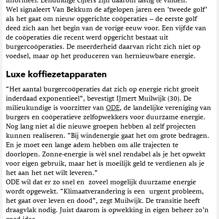
informeel. Eenduidige cijfers zijn daarom lastig te vinden.”
Wel signaleert Van Bekkum de afgelopen jaren een ’tweede golf’
als het gaat om nieuw opgerichte coöperaties – de eerste golf
deed zich aan het begin van de vorige eeuw voor. Een vijfde van
de coöperaties die recent werd opgericht bestaat uit
burgercoöperaties. De meerderheid daarvan richt zich niet op
voedsel, maar op het produceren van hernieuwbare energie.
Luxe koffiezetapparaten
“Het aantal burgercoöperaties dat zich op energie richt groeit
inderdaad exponentieel”, bevestigt IJmert Muilwijk (30). De
milieukundige is voorzitter van
ODE
, de landelijke vereniging van
burgers en coöperatieve zelfopwekkers voor duurzame energie.
Nog lang niet al die nieuwe groepen hebben al zelf projecten
kunnen realiseren. “Bij windenergie gaat het om grote bedragen.
En je moet een lange adem hebben om alle trajecten te
doorlopen. Zonne-energie is wèl snel rendabel als je het opwekt
voor eigen gebruik, maar het is moeilijk geld te verdienen als je
het aan het net wilt leveren.”
ODE wil dat er zo snel en zoveel mogelijk duurzame energie
wordt opgewekt. “Klimaatverandering is een urgent probleem,
het gaat over leven en dood”, zegt Muilwijk. De transitie heeft
draagvlak nodig. Juist daarom is opwekking in eigen beheer zo’n