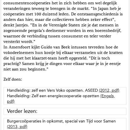
consumentencoöperaties het in zich hebben om wel degelijk
veranderingen teweeg te brengen in de markt. “In Japan heb je
coöperaties met 100 duizend leden. De ontstaansgeschiedenis is
anders dan hier, maar die collectieven hebben zeker effect”,
denkt Jantjes. “En in de Verenigde Staten zie je dat mensen in
zogenoemde pergola’s deelnemer worden in een boerenbedrijf,
waarmee de verbinding tussen consument en teler verder
versterkt wordt.”
In Amersfoort kijkt Guido van Beek intussen tevreden hoe de
vokodeelnemers hun kostje bij elkaar verzamelen uit de kratten
die hij met het klaarzet-team heeft opgesteld. “Dit is toch
prachtig? Samen krijg je dingen voor elkaar waar je in je eentje
niet aan zou beginnen.”
Zelf doen:
Handleiding: zelf een Vers Voko opzetten. ASEED
(2012, pdf)
Handleiding: Zelf een energiecooperatie opzetten
(Engels,
pdf)
Verder lezen:
Burgercoöperaties in opkomst, special van Tijd voor Samen
(2013, pdf)