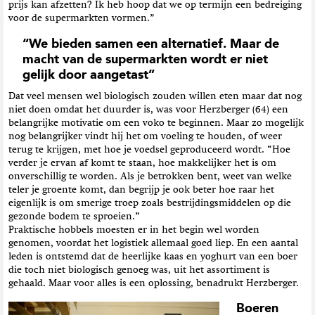
prijs kan afzetten? Ik heb hoop dat we op termijn een bedreiging
voor de supermarkten vormen.”
“We bieden samen een alternatief. Maar de
macht van de supermarkten wordt er niet
gelijk door aangetast”
Dat veel mensen wel biologisch zouden willen eten maar dat nog
niet doen omdat het duurder is, was voor Herzberger (64) een
belangrijke motivatie om een voko te beginnen. Maar zo mogelijk
nog belangrijker vindt hij het om voeling te houden, of weer
terug te krijgen, met hoe je voedsel geproduceerd wordt. “Hoe
verder je ervan af komt te staan, hoe makkelijker het is om
onverschillig te worden. Als je betrokken bent, weet van welke
teler je groente komt, dan begrijp je ook beter hoe raar het
eigenlijk is om smerige troep zoals bestrijdingsmiddelen op die
gezonde bodem te sproeien.”
Praktische hobbels moesten er in het begin wel worden
genomen, voordat het logistiek allemaal goed liep. En een aantal
leden is ontstemd dat de heerlijke kaas en yoghurt van een boer
die toch niet biologisch genoeg was, uit het assortiment is
gehaald. Maar voor alles is een oplossing, benadrukt Herzberger.
Boeren