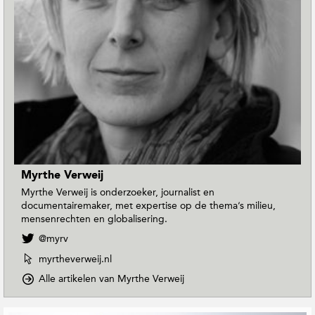
Myrthe Verweij
Myrthe Verweij is onderzoeker, journalist en
documentairemaker, met expertise op de thema’s milieu,
mensenrechten en globalisering.
V
@myrv
o
W
myrtheverweij.nl
l
e
g
o
Alle artikelen van Myrthe Verweij
b
M
p
s
y
D
i
G