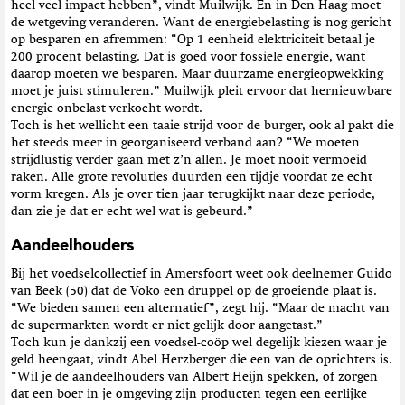
heel veel impact hebben”, vindt Muilwijk. En in Den Haag moet
de wetgeving veranderen. Want de energiebelasting is nog gericht
op besparen en afremmen: “Op 1 eenheid elektriciteit betaal je
200 procent belasting. Dat is goed voor fossiele energie, want
daarop moeten we besparen. Maar duurzame energieopwekking
moet je juist stimuleren.” Muilwijk pleit ervoor dat hernieuwbare
energie onbelast verkocht wordt.
Toch is het wellicht een taaie strijd voor de burger, ook al pakt die
het steeds meer in georganiseerd verband aan? “We moeten
strijdlustig verder gaan met z’n allen. Je moet nooit vermoeid
raken. Alle grote revoluties duurden een tijdje voordat ze echt
vorm kregen. Als je over tien jaar terugkijkt naar deze periode,
dan zie je dat er echt wel wat is gebeurd.”
Aandeelhouders
Bij het voedselcollectief in Amersfoort weet ook deelnemer Guido
van Beek (50) dat de Voko een druppel op de groeiende plaat is.
“We bieden samen een alternatief”, zegt hij. “Maar de macht van
de supermarkten wordt er niet gelijk door aangetast.”
Toch kun je dankzij een voedsel-coöp wel degelijk kiezen waar je
geld heengaat, vindt Abel Herzberger die een van de oprichters is.
“Wil je de aandeelhouders van Albert Heijn spekken, of zorgen
dat een boer in je omgeving zijn producten tegen een eerlijke