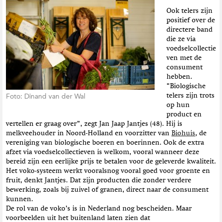
Ook telers zijn
positief over de
directere band
die ze via
voedselcollectie
ven met de
consument
hebben.
“Biologische
telers zijn trots
Foto: Dinand van der Wal
op hun
product en
vertellen er graag over”, zegt Jan Jaap Jantjes (48). Hij is
melkveehouder in Noord-Holland en voorzitter van
Biohuis
, de
vereniging van biologische boeren en boerinnen. Ook de extra
afzet via voedselcollectieven is welkom, vooral wanneer deze
bereid zijn een eerlijke prijs te betalen voor de geleverde kwaliteit.
Het voko-systeem werkt vooralsnog vooral goed voor groente en
fruit, denkt Jantjes. Dat zijn producten die zonder verdere
bewerking, zoals bij zuivel of granen, direct naar de consument
kunnen.
De rol van de voko’s is in Nederland nog bescheiden. Maar
voorbeelden uit het buitenland laten zien dat