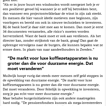
goed idee.
“Als er in jouw buurt een windmolen wordt neergezet heb je er
een positiever gevoel bij wanneer je er zelf bij betrokken bent,
dan wanneer een projectontwikkelaar de winst in zijn zak steekt.
En mensen die hier vanuit ideële motieven mee beginnen, zijn
voorlopers en bereid om ook in nieuwe technieken te investeren.
Bij de bank hoef je daar niet mee aan te komen. Dan moet je eerst
36 documenten verzamelen, alle risico’s moeten worden
herverzekerd. Want de bank moet er ook aan verdienen. Als het
directer kan, zonder strijkstok van de bank, graag! Dan gaat de
opbrengst vervolgens naar de burgers, die kunnen bepalen wat ze
ermee doen. In plaats van naar aandeelhouders in Zweden.”
“De markt voor luxe koffiezetapparaten is nu
groter dan die voor duurzame energie. Dat
moet veranderen”
Muilwijk hoopt vurig dat steeds meer mensen zelf geld stoppen in
de opwekking van duurzame energie. “De markt voor luxe
koffiezetapparaten is nu groter dan die voor duurzame energie.
Dat moet veranderen. Door feitelijk in opwekking te investeren,
zorg je pas echt voor meer duurzame energie.”
Maar behalve burgerinitiatieven zijn ook andere maatregelen
hard nodig. “De pensioenfondsen kunnen als mega-investeerders