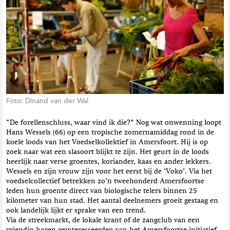
t
i
e
Foto: Dinand van der Wal
“De forellenschluss, waar vind ik die?” Nog wat onwenning loopt
Hans Wessels (66) op een tropische zomernamiddag rond in de
koele loods van het Voedselkollektief in Amersfoort. Hij is op
zoek naar wat een slasoort blijkt te zijn. Het geurt in de loods
heerlijk naar verse groentes, koriander, kaas en ander lekkers.
Wessels en zijn vrouw zijn voor het eerst bij de ‘Voko’. Via het
voedselcollectief betrekken zo’n tweehonderd Amersfoortse
leden hun groente direct van biologische telers binnen 25
kilometer van hun stad. Het aantal deelnemers groeit gestaag en
ook landelijk lijkt er sprake van een trend.
Via de streekmarkt, de lokale krant of de zangclub van een