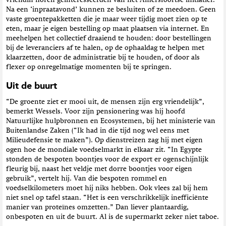
vriendin horen geïnteresseerden van het Amersfoortse initiatief.
Na een ‘inpraatavond’ kunnen ze besluiten of ze meedoen. Geen
vaste groentepakketten die je maar weer tijdig moet zien op te
eten, maar je eigen bestelling op maat plaatsen via internet. En
meehelpen het collectief draaiend te houden: door bestellingen
bij de leveranciers af te halen, op de ophaaldag te helpen met
klaarzetten, door de administratie bij te houden, of door als
flexer op onregelmatige momenten bij te springen.
Uit de buurt
“De groente ziet er mooi uit, de mensen zijn erg vriendelijk”,
bemerkt Wessels. Voor zijn pensionering was hij hoofd
Natuurlijke hulpbronnen en Ecosystemen, bij het ministerie van
Buitenlandse Zaken (“Ik had in die tijd nog wel eens met
Milieudefensie te maken”). Op dienstreizen zag hij met eigen
ogen hoe de mondiale voedselmarkt in elkaar zit. “In Egypte
stonden de bespoten boontjes voor de export er ogenschijnlijk
fleurig bij, naast het veldje met dorre boontjes voor eigen
gebruik”, vertelt hij. Van die bespoten rommel en
voedselkilometers moet hij niks hebben. Ook vlees zal bij hem
niet snel op tafel staan. “Het is een verschrikkelijk inefficiënte
manier van proteïnes omzetten.” Dan liever plantaardig,
onbespoten en uit de buurt. Al is de supermarkt zeker niet taboe.