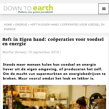
S
D
S
Z
Z
M
p
o
p
o
o
e
r
o
r
e
e
k
i
r
i
k
o
n
n
n
HOME
>
ENERGIE
> HEFT IN EIGEN HAND: COÖPERATIES VOOR VOEDSEL EN
o
n
p
g
a
g
ENERGIE
p
d
n
a
n
e
d
u
s
a
r
a
e
Heft in Eigen hand: coöperaties voor voedsel
i
a
d
a
z
en energie
t
r
e
r
e
e
d
h
d
Myrthe Verweij
|
10 september 2014
|
w
e
o
e
e
h
o
v
b
Steeds meer mensen halen hun voedsel en energie
o
f
o
s
liever uit de eigen omgeving, of produceren het zelf.
o
d
e
i
Om de macht van supermarkten en energiebedrijven te
f
i
t
t
breken. Maar vooral omdat het leuk en lekker is.
d
n
t
e
n
h
e
a
o
k
v
u
s
i
d
t
g
a