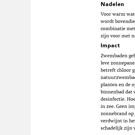
Nadelen
Voor warm water
wordt bovendien
combinatie met 
zijn voor met 
Impact
Zwembaden gebr
leve zonnepane
betreft chloor 
natuurzwembade
planten en de o
binnenbad dat w
desinfectie. Ho
in zee. Geen im
zonnebrand op je
verdwijnt in h
schadelijk zijn