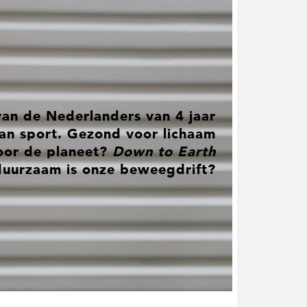
van de Nederlanders van 4 jaar
aan sport. Gezond voor lichaam
oor de planeet?
Down to Earth
 duurzaam is onze beweegdrift?