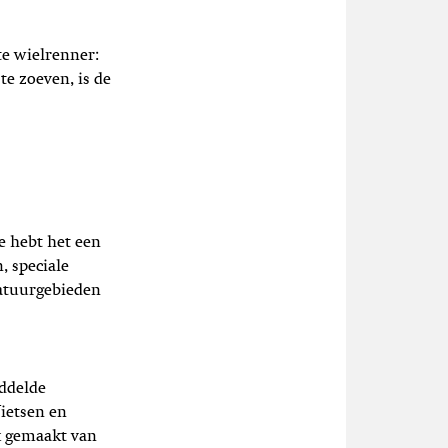
te wielrenner:
te zoeven, is de
Je hebt het een
, speciale
natuurgebieden
iddelde
ietsen en
k gemaakt van