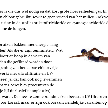
 is die dus wél nodig en dat kost grote hoeveelheden gas. I
 chloor gebruikt, sowieso geen vriend van het milieu. Ook ve
urine in de stofjes stikstoftrichloride en cyanogeenchloride d
name de longen.
uiken bakken met energie: lang
len! Als die er zijn tenminste… Wat
gloort er hoop in de vorm van
n die gefilterd worden door
pening van het eerste chloorvrije
erkt met ultrafiltratie en UV-
ezee! Ja, dat kan ook nog: zwemmen
pact Hoewel: 25 procent van de
 lijf (inclusief nanoplastics)
et water. De meeste zonnebrandmerken bevatten UV-filters en
 voor koraal, maar er zijn ook oceaanvriendelijke varianten op