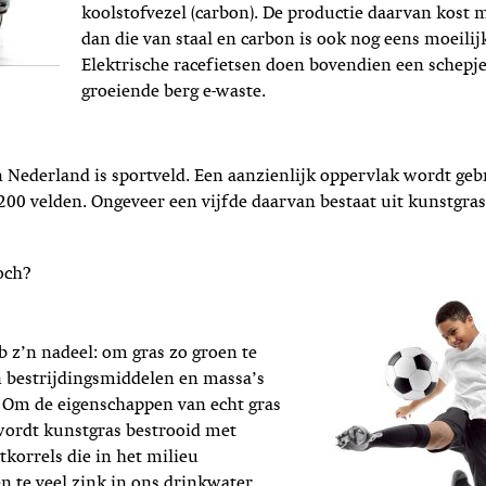
koolstofvezel (carbon). De productie daarvan kost 
dan die van staal en carbon is ook nog eens moeilijk
Elektrische racefietsen doen bovendien een schepj
groeiende berg e-waste.
 Nederland is sportveld. Een aanzienlijk oppervlak wordt geb
200 velden. Ongeveer een vijfde daarvan bestaat uit kunstgras
och?
b z’n nadeel: om gras zo groen te
bestrijdingsmiddelen en massa’s
. Om de eigenschappen van echt gras
wordt kunstgras bestrooid met
korrels die in het milieu
 te veel zink in ons drinkwater