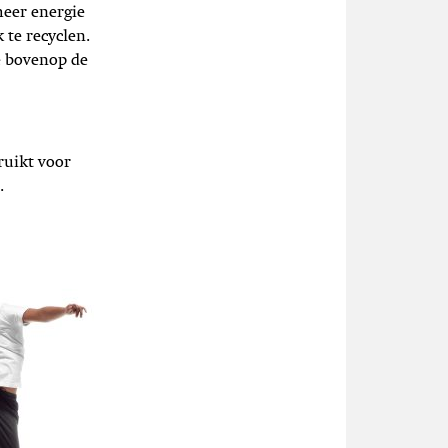
meer energie
 te recyclen.
e bovenop de
ruikt voor
.