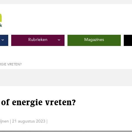
Rubrieken
Magazines
RGIE VRETEN?
 of energie vreten?
ijnen
|
21 augustus 2023
|