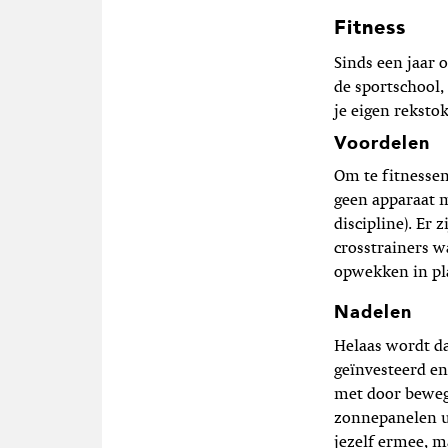
Fitness
Sinds een jaar 
de sportschool
je eigen rekstok
Voordelen
Om te fitnessen
geen apparaat m
discipline). Er
crosstrainers w
opwekken in pl
Nadelen
Helaas wordt da
geïnvesteerd en
met door beweg
zonnepanelen ui
jezelf ermee, m