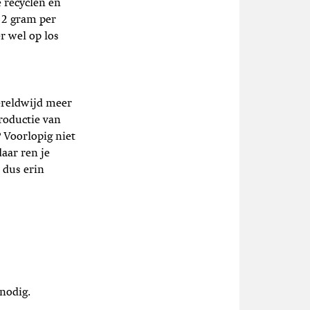
e recyclen en
: 2 gram per
r wel op los
ereldwijd meer
roductie van
 Voorlopig niet
aar ren je
 dus erin
nodig.