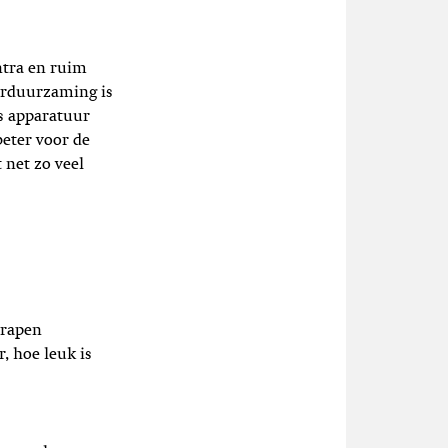
entra en ruim
erduurzaming is
s apparatuur
beter voor de
 net zo veel
 rapen
, hoe leuk is