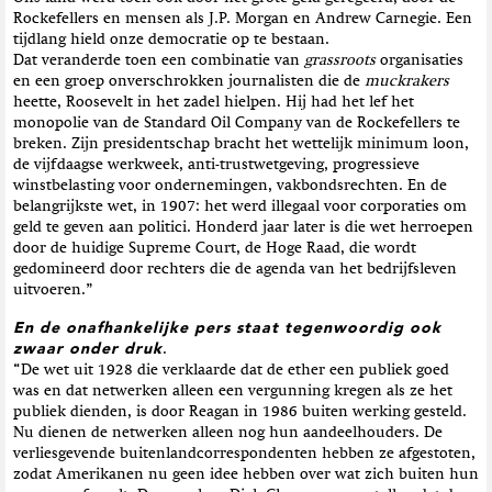
Rockefellers en mensen als J.P. Morgan en Andrew Carnegie. Een
tijdlang hield onze democratie op te bestaan.
Dat veranderde toen een combinatie van
grassroots
organisaties
en een groep onverschrokken journalisten die de
muckrakers
heette, Roosevelt in het zadel hielpen. Hij had het lef het
monopolie van de Standard Oil Company van de Rockefellers te
breken. Zijn presidentschap bracht het wettelijk minimum loon,
de vijfdaagse werkweek, anti-trustwetgeving, progressieve
winstbelasting voor ondernemingen, vakbondsrechten. En de
belangrijkste wet, in 1907: het werd illegaal voor corporaties om
geld te geven aan politici. Honderd jaar later is die wet herroepen
door de huidige Supreme Court, de Hoge Raad, die wordt
gedomineerd door rechters die de agenda van het bedrijfsleven
uitvoeren.”
En de onafhankelijke pers staat tegenwoordig ook
zwaar onder druk
.
“De wet uit 1928 die verklaarde dat de ether een publiek goed
was en dat netwerken alleen een vergunning kregen als ze het
publiek dienden, is door Reagan in 1986 buiten werking gesteld.
Nu dienen de netwerken alleen nog hun aandeelhouders. De
verliesgevende buitenlandcorrespondenten hebben ze afgestoten,
zodat Amerikanen nu geen idee hebben over wat zich buiten hun