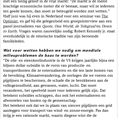
met een heilig geloof in de vrije markt: “De markt is de meest
krachtige economische motor die er bestaat, maar wil ze iedereen
ten goede komen, dan moet ze beteugeld worden met wetten.”
Half juni was hij even in Nederland voor een seminar van
The
Optimist
, en gaf bij die gelegenheid een groepsinterview aan een
panel journalisten van
Quote, One World, de Telegraaf
en
Down
to Earth
. Vragen waren nauwelijks nodig; Robert Kennedy jr. staat
overduidelijk in de retorische traditie van zijn beroemde
familieleden.
Wat voor wetten hebben we nodig om mondiale
milieuproblemen de baas te worden?
“De olie- en steenkoolindustrie in de VS krijgen jaarlijks bijna een
biljoen dollar subsidie in de vorm van productie- en
transportkosten die ze externaliseren en die ten laste komen van
de bevolking. Klimaatverandering, de oorlogen die we voeren om
pijplijnen te beschermen, de schade die ze berokkenen aan de
volksgezondheid, aan gewassen, water, lucht. Dat moet
veranderen, het speelveld moet voor iedereen gelijk zijn. Dat
betekent subsidies schrappen, dus ook het externaliseren en
afwentelen van kosten op de gemeenschap.
Het betekent ook dat we in plaats van nieuwe pijplijnen een grid
aanleggen voor transport van wind- en zonne-energie. Pas dan
krijg je een rationele markt, waarin diegene wint die de