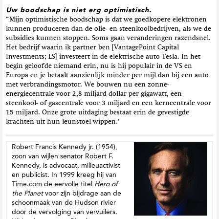
Uw boodschap is niet erg optimistisch.
“Mijn optimistische boodschap is dat we goedkopere elektronen
kunnen produceren dan de olie- en steenkoolbedrijven, als we de
subsidies kunnen stoppen. Soms gaan veranderingen razendsnel.
Het bedrijf waarin ik partner ben [VantagePoint Capital
Investments; LS] investeert in de elektrische auto Tesla. In het
begin geloofde niemand erin, nu is hij populair in de VS en
Europa en je betaalt aanzienlijk minder per mijl dan bij een auto
met verbrandingsmotor. We bouwen nu een zonne-
energiecentrale voor 2,8 miljard dollar per gigawatt, een
steenkool- of gascentrale voor 3 miljard en een kerncentrale voor
15 miljard. Onze grote uitdaging bestaat erin de gevestigde
krachten uit hun leunstoel wippen.’
Robert Francis Kennedy jr. (1954),
zoon van wijlen senator Robert F.
Kennedy, is advocaat, milieuactivist
en publicist. In 1999 kreeg hij van
Time.com
de eervolle titel
Hero of
the Planet
voor zijn bijdrage aan de
schoonmaak van de Hudson rivier
door de vervolging van vervuilers.