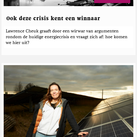
l
i
r
u
n
i
i
e
c
Ook deze crisis kent een winnaar
t
h
e
r
t
Lawrence Cheuk graaft door een wirwar van argumenten
e
rondom de huidige energiecrisis en vraagt zich af: hoe komen
n
we hier uit?