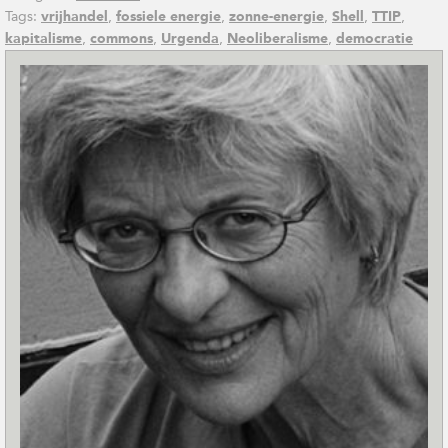
Tags:
,
,
,
,
,
vrijhandel
fossiele energie
zonne-energie
Shell
TTIP
,
,
,
,
kapitalisme
commons
Urgenda
Neoliberalisme
democratie