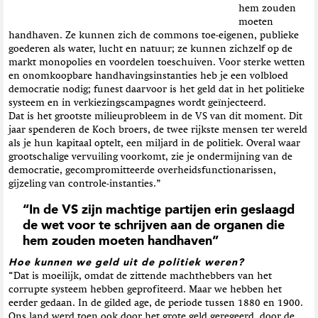
hem zouden
moeten
handhaven. Ze kunnen zich de commons toe-eigenen, publieke
goederen als water, lucht en natuur; ze kunnen zichzelf op de
markt monopolies en voordelen toeschuiven. Voor sterke wetten
en onomkoopbare handhavingsinstanties heb je een volbloed
democratie nodig; funest daarvoor is het geld dat in het politieke
systeem en in verkiezingscampagnes wordt geïnjecteerd.
Dat is het grootste milieuprobleem in de VS van dit moment. Dit
jaar spenderen de Koch broers, de twee rijkste mensen ter wereld
als je hun kapitaal optelt, een miljard in de politiek. Overal waar
grootschalige vervuiling voorkomt, zie je ondermijning van de
democratie, gecompromitteerde overheidsfunctionarissen,
gijzeling van controle-instanties.”
“In de VS zijn machtige partijen erin geslaagd
de wet voor te schrijven aan de organen die
hem zouden moeten handhaven”
Hoe kunnen we geld uit de politiek weren?
“Dat is moeilijk, omdat de zittende machthebbers van het
corrupte systeem hebben geprofiteerd. Maar we hebben het
eerder gedaan. In de gilded age, de periode tussen 1880 en 1900.
Ons land werd toen ook door het grote geld geregeerd, door de