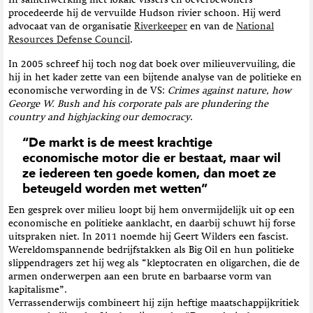
In samenwerking met lokale vissers en oeverbewoners
procedeerde hij de vervuilde Hudson rivier schoon. Hij werd
advocaat van de organisatie
Riverkeeper
en van de
National
Resources Defense Council
.
In 2005 schreef hij toch nog dat boek over milieuvervuiling, die
hij in het kader zette van een bijtende analyse van de politieke en
economische verwording in de VS:
Crimes against nature, how
George W. Bush and his corporate pals are plundering the
country and highjacking our democracy
.
“De markt is de meest krachtige
economische motor die er bestaat, maar wil
ze iedereen ten goede komen, dan moet ze
beteugeld worden met wetten”
Een gesprek over milieu loopt bij hem onvermijdelijk uit op een
economische en politieke aanklacht, en daarbij schuwt hij forse
uitspraken niet. In 2011 noemde hij Geert Wilders een fascist.
Wereldomspannende bedrijfstakken als Big Oil en hun politieke
slippendragers zet hij weg als “kleptocraten en oligarchen, die de
armen onderwerpen aan een brute en barbaarse vorm van
kapitalisme”.
Verrassenderwijs combineert hij zijn heftige maatschappijkritiek