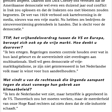
grenzen afspeelt. Daarom kon Dick Cheney ons vertellen dat de
Amerikaanse democratie wel even een duizend jaar oud conflict
in Irak zou oplossen en dat de Irakezen ons met bloemen zouden
begroeten. De wet van 1928 verbood ook kartelvorming in de
media, nieuws was een vrije markt. Nu hebben zes bedrijven de
nieuwsvoorziening grotendeels in handen. Dat is slecht voor de
democratie.”
TTIP, het vrijhandelsverdrag tussen de VS en Europa,
beroept zich ook op de vrije markt. Hoe denkt u
daarover?
“Ik ben ertegen. Regeringen moeten controle houden over wat in
hun land gebeurt en de soevereiniteit niet overdragen aan
multinationals. Shell wil geen democratie of vrije-
marktkapitalisme, ze zijn niet geïnteresseerd in het Nederlandse
volk maar in winst voor hun aandeelhouders.”
Wat vindt u van de rechtszaak die Urgenda aanspant
tegen de staat vanwege hun gebrek aan
klimaatbeleid?
“Ik ken de Nederlandse wet niet, maar hetzelfde is geprobeerd in
de VS. Theoretisch zou het moeten werken, maar de meerderheid
van onze Hoge Raad rechters zal niets doen dat de olie-industrie
schaadt.”