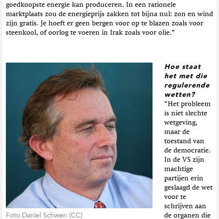
goedkoopste energie kan produceren. In een rationele
marktplaats zou de energieprijs zakken tot bijna nul: zon en wind
zijn gratis. Je hoeft er geen bergen voor op te blazen zoals voor
steenkool, of oorlog te voeren in Irak zoals voor olie.”
Hoe staat
het met die
regulerende
wetten?
“Het probleem
is niet slechte
wetgeving,
maar de
toestand van
de democratie.
In de VS zijn
machtige
partijen erin
geslaagd de wet
voor te
schrijven aan
Foto Daniel Schwen (CC)
de organen die