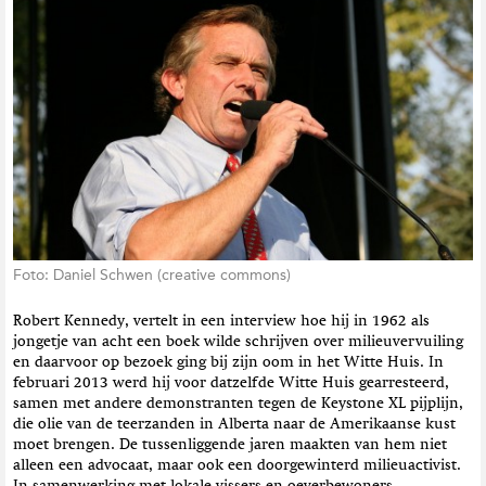
t
i
e
Foto: Daniel Schwen (creative commons)
Robert Kennedy, vertelt in een interview hoe hij in 1962 als
jongetje van acht een boek wilde schrijven over milieuvervuiling
en daarvoor op bezoek ging bij zijn oom in het Witte Huis. In
februari 2013 werd hij voor datzelfde Witte Huis gearresteerd,
samen met andere demonstranten tegen de Keystone XL pijplijn,
die olie van de teerzanden in Alberta naar de Amerikaanse kust
moet brengen. De tussenliggende jaren maakten van hem niet
alleen een advocaat, maar ook een doorgewinterd milieuactivist.