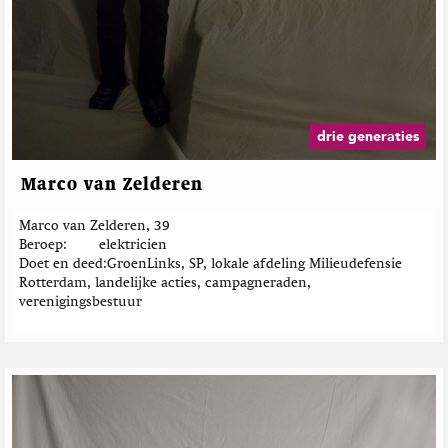
s
"
drie generaties
Marco van Zelderen
Marco van Zelderen, 39
Beroep
elektricien
Doet en deed
GroenLinks, SP, lokale afdeling Milieudefensie
Rotterdam, landelijke acties, campagneraden,
verenigingsbestuur