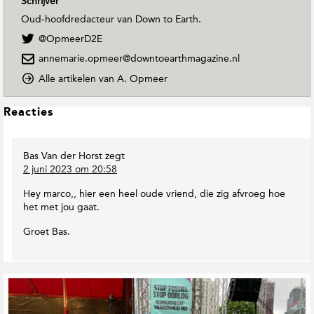
Schrijver
Oud-hoofdredacteur van Down to Earth.
V
@OpmeerD2E
o
annemarie.opmeer@downtoearthmagazine.nl
l
g
o
Alle artikelen van A. Opmeer
A
p
.
D
L
Reacties
O
o
e
p
w
e
m
n
Bas Van der Horst
zegt
s
e
T
2 juni 2023 om 20:58
e
o
I
r
E
n
Hey marco,, hier een heel oude vriend, die zig afvroeg hoe
o
a
t
het met jou gaat.
p
r
e
T
t
r
Groet Bas.
w
h
a
i
M
c
t
a
t
t
g
G
i
e
a
e
e
r
z
r