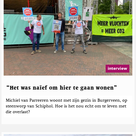
i
s
e
n
l
e
a
t
e
e
r
d
e
b
e
interview
r
i
c
“Het was naïef om hier te gaan wonen”
h
t
Michiel van Parreeren woont met zijn gezin in Burgerveen, op
e
steenworp van Schiphol. Hoe is het nou echt om te leven met
n
die overlast?