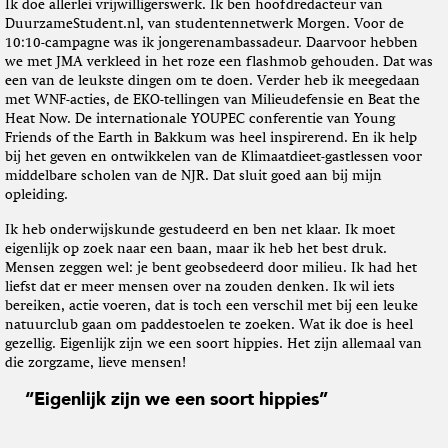
Ik doe allerlei vrijwilligerswerk. Ik ben hoofdredacteur van
DuurzameStudent.nl, van studentennetwerk Morgen. Voor de
10:10-campagne was ik jongerenambassadeur. Daarvoor hebben
we met JMA verkleed in het roze een flashmob gehouden. Dat was
een van de leukste dingen om te doen. Verder heb ik meegedaan
met WNF-acties, de EKO-tellingen van Milieudefensie en Beat the
Heat Now. De internationale YOUPEC conferentie van Young
Friends of the Earth in Bakkum was heel inspirerend. En ik help
bij het geven en ontwikkelen van de Klimaatdieet-gastlessen voor
middelbare scholen van de NJR. Dat sluit goed aan bij mijn
opleiding.
Ik heb onderwijskunde gestudeerd en ben net klaar. Ik moet
eigenlijk op zoek naar een baan, maar ik heb het best druk.
Mensen zeggen wel: je bent geobsedeerd door milieu. Ik had het
liefst dat er meer mensen over na zouden denken. Ik wil iets
bereiken, actie voeren, dat is toch een verschil met bij een leuke
natuurclub gaan om paddestoelen te zoeken. Wat ik doe is heel
gezellig. Eigenlijk zijn we een soort hippies. Het zijn allemaal van
die zorgzame, lieve mensen!
“Eigenlijk zijn we een soort hippies”