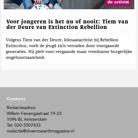
de activist
Voor jongeren is het nu of nooit: Tiem van
der Deure van Extinction Rebellion
Volgens Tiem van der Deure, klimaatactivist bij Rebellion
Extinction, voelt de jeugd zich verraden door voorgaande
generaties. Hij pleit voor vergaande maar vreedzame burgerlijke
ongehoorzaamheid.
F
Contact
o
o
Redactieadres:
Willem Fenengastraat 19-23
t
1096 BL Amsterdam
e
Tel: 020-5507433
r
redactie@downtoearthmagazine.nl