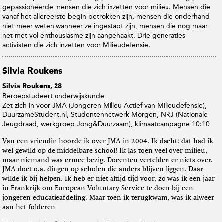
gepassioneerde mensen die zich inzetten voor milieu. Mensen die
vanaf het allereerste begin betrokken zijn, mensen die onderhand
niet meer weten wanneer ze ingestapt zijn, mensen die nog maar
net met vol enthousiasme zijn aangehaakt. Drie generaties
activisten die zich inzetten voor Milieudefensie.
Silvia Roukens
Silvia Roukens, 28
Beroep
studeert onderwijskunde
Zet zich in voor
JMA (Jongeren Milieu Actief van Milieudefensie),
DuurzameStudent.nl, Studentennetwerk Morgen, NRJ (Nationale
Jeugdraad, werkgroep Jong&Duurzaam), klimaatcampagne 10:10
Van een vriendin hoorde ik over JMA in 2004. Ik dacht: dat had ik
wel gewild op de middelbare school! Ik las toen veel over milieu,
maar niemand was ermee bezig. Docenten vertelden er niets over.
JMA doet o.a. dingen op scholen die anders blijven liggen. Daar
wilde ik bij helpen. Ik heb er niet altijd tijd voor, zo was ik een jaar
in Frankrijk om European Voluntary Service te doen bij een
jongeren-educatieafdeling. Maar toen ik terugkwam, was ik alweer
aan het folderen.