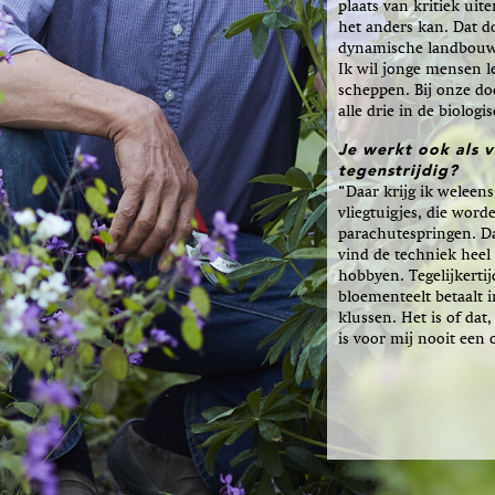
plaats van kritiek uite
het anders kan. Dat d
dynamische landbouwo
Ik wil jonge mensen 
scheppen. Bij onze do
alle drie in de biolo
Je werkt ook als v
tegenstrijdig?
“Daar krijg ik weleens 
vliegtuigjes, die word
parachutespringen. Da
vind de techniek heel l
hobbyen. Tegelijkerti
bloementeelt betaalt i
klussen. Het is of da
is voor mij nooit een 