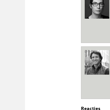
L
Reacties