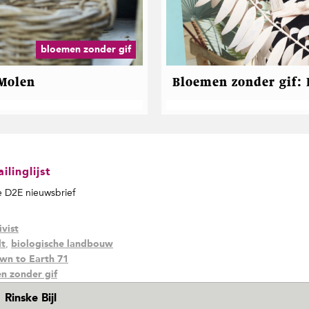
bloemen zonder gif
 Molen
Bloemen zonder gif: 
linglijst
de D2E nieuwsbrief
ivist
,
lt
biologische landbouw
wn to Earth 71
n zonder gif
Rinske Bijl