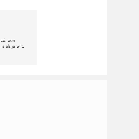
ucé. een
 als je wilt.