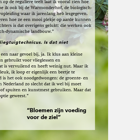
n op de reguliere teelt laat ik vooral zien hoe
oe ik ook bij de Warmonderhof, de biologisch-
pleiding waar ik jarenlang heb lesgegeven.
leren hoe ze een mooi plekje op aarde kunnen
chters is dat overigens gelukt: die werken ook
gisch-dynamische landbouw.”
liegtuigtechnicus. Is dat niet
een naar gevoel bij, ja. Ik klus aan kleine
en gebruikt voor vlieglessen en
t is vervuilend en heeft weinig nut. Maar ik
euk, ik loop er eigenlijk een beetje te
jd is het ook noodgedwongen: de groente- en
n Nederland zo slecht dat ik wel bij moet
t, of spuiten en kunstmest gebruiken. Maar dat
optie geweest.”
“Bloemen zijn voeding
voor de ziel”