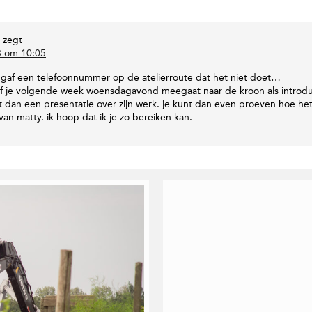
t
j
e
t
l
v
e
a
zegt
r
n
3 om 10:05
R
je gaf een telefoonnummer op de atelierroute dat het niet doet…
o
 of je volgende week woensdagavond meegaat naar de kroon als introd
b
 dan een presentatie over zijn werk. je kunt dan even proeven hoe het is
e
van matty. ik hoop dat ik je zo bereiken kan.
r
t
E
l
s
i
n
g