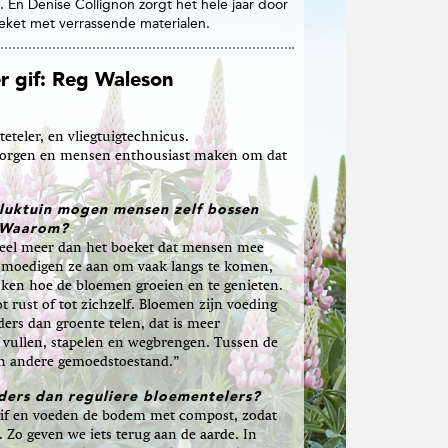
 En Denise Collignon zorgt het hele jaar door
eket met verrassende materialen.
r gif: Reg Waleson
teler, en vliegtuigtechnicus.
zorgen en mensen enthousiast maken om dat
pluktuin mogen mensen zelf bossen
 Waarom?
 veel meer dan het boeket dat mensen mee
moedigen ze aan om vaak langs te komen,
jken hoe de bloemen groeien en te genieten.
 rust of tot zichzelf. Bloemen zijn voeding
nders dan groente telen, dat is meer
en vullen, stapelen en wegbrengen. Tussen de
n andere gemoedstoestand.”
nders dan reguliere bloementelers?
if en voeden de bodem met compost, zodat
t. Zo geven we iets terug aan de aarde. In