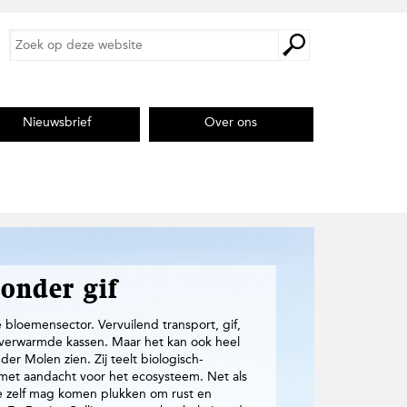
Z
Z
o
o
e
e
k
k
o
o
p
Nieuwsbrief
Over ons
p
d
d
e
e
z
s
e
i
w
e
t
b
e
s
i
onder gif
t
e
de bloemensector. Vervuilend transport, gif,
 verwarmde kassen. Maar het kan ook heel
der Molen zien. Zij teelt biologisch-
et aandacht voor het ecosysteem. Net als
je zelf mag komen plukken om rust en