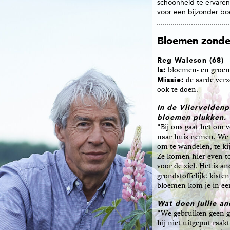
schoonheid te ervaren.
voor een bijzonder bo
Bloemen zonde
Reg Waleson (68)
Is:
bloemen- en groente
Missie:
de aarde ver
ook te doen.
In de Vliervelden
bloemen plukken.
“Bij ons gaat het om
naar huis nemen. We 
om te wandelen, te ki
Ze komen hier even tot
voor de ziel. Het is a
grondstoffelijk: kist
bloemen kom je in ee
Wat doen jullie a
“We gebruiken geen g
hij niet uitgeput raak