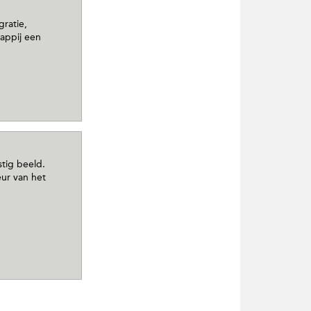
gratie,
appij een
tig beeld.
ur van het