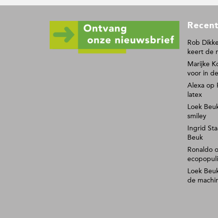
F
Recent
o
o
Rob Dikke
keert de 
t
Marijke K
e
voor in de
r
Alexa
op
latex
Loek Beu
smiley
Ingrid Sta
Beuk
Ronaldo
ecopopul
Loek Beu
de machi