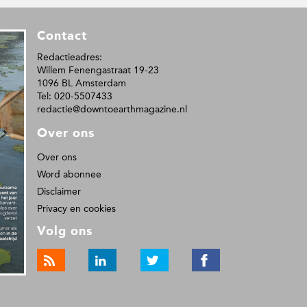
Contact
Redactieadres:
Willem Fenengastraat 19-23
1096 BL Amsterdam
Tel: 020-5507433
redactie@downtoearthmagazine.nl
Over ons
Over ons
Word abonnee
Disclaimer
Privacy en cookies
Volg ons