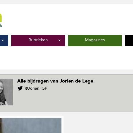
Rubrieken
Magazines
Alle bijdragen van Jorien de Lege
V
@Jorien_GP
o
l
g
J
o
r
i