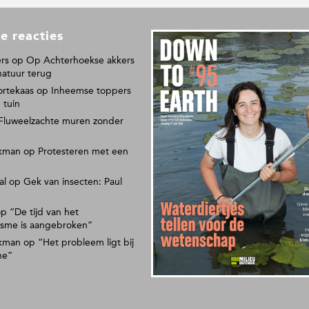
e reacties
L
e
rs
op
Op Achterhoekse akkers
e
natuur terug
s
ortekaas
op
Inheemse toppers
o
 tuin
n
Fluweelzachte muren zonder
s
p
kman
op
Protesteren met een
a
p
al
op
Gek van insecten: Paul
i
e
r
op
“De tijd van het
isme is aangebroken”
e
n
kman
op
“Het probleem ligt bij
m
ne”
a
g
a