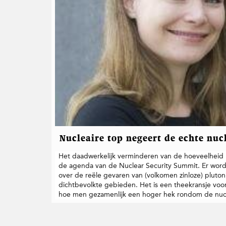
t
i
e
Nucleaire top negeert de echte nuc
Het daadwerkelijk verminderen van de hoeveelheid nu
de agenda van de Nuclear Security Summit. Er wor
over de reële gevaren van (volkomen zinloze) pluton
dichtbevolkte gebieden. Het is een theekransje voor 
hoe men gezamenlijk een hoger hek rondom de nucl