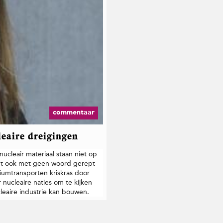
e
n
d
e
L
e
g
e
o
p
T
w
commentaar
i
t
t
leaire dreigingen
e
r
cleair materiaal staan niet op
dt ook met geen woord gerept
iumtransporten kriskras door
nucleaire naties om te kijken
eaire industrie kan bouwen.