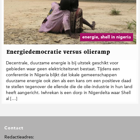
energie, shell in nigeria
Energiedemocratie versus olieramp
Decentrale, duurzame energie is bij uitstek geschikt voor
gebieden waar geen elektriciteitsnet bestaat. Tijdens een
conferentie in Nigeria blijkt dat lokale gemeenschappen
duurzame energie ook zien als een kans om een positieve daad
te stellen tegenover de ellende die de olie-industrie in hun land
heeft aangericht. Iwhrekan is een dorp in Nigerdelta waar Shell
al […]
F
Contact
o
o
Redactieadres: