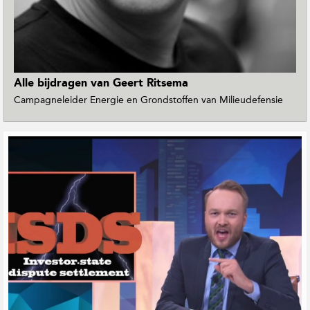
t
i
e
Alle bijdragen van Geert Ritsema
Campagneleider Energie en Grondstoffen van Milieudefensie