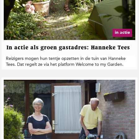
y
a
F
o
r
m
in actie
a
n
In actie als groen gastadres: Hanneke Tees
Reizigers mogen hun tentje opzetten in de tuin van Hanneke
Tees. Dat regelt ze via het platform Welcome to my Garden.