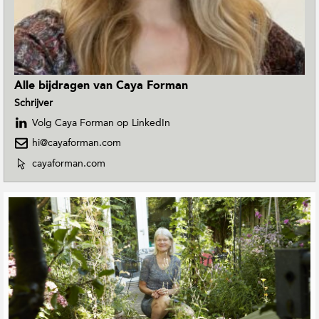
t
i
e
Alle bijdragen van Caya Forman
Schrijver
Volg Caya Forman op LinkedIn
hi@cayaforman.com
W
cayaforman.com
e
b
s
i
t
e
v
a
n
C
a