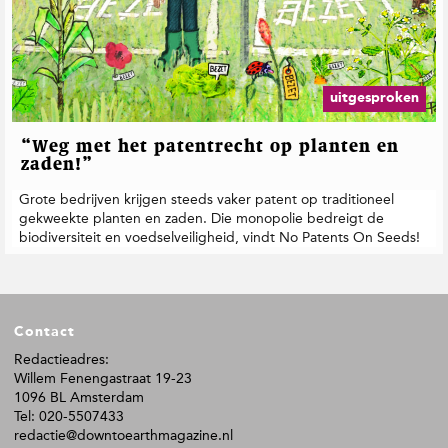
uitgesproken
“Weg met het patentrecht op planten en
zaden!”
Grote bedrijven krijgen steeds vaker patent op traditioneel
gekweekte planten en zaden. Die monopolie bedreigt de
biodiversiteit en voedselveiligheid, vindt No Patents On Seeds!
F
Contact
o
o
Redactieadres:
Willem Fenengastraat 19-23
t
1096 BL Amsterdam
e
Tel: 020-5507433
r
redactie@downtoearthmagazine.nl