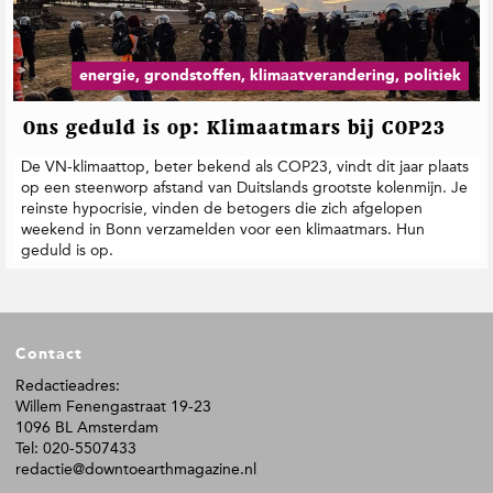
energie, grondstoffen, klimaatverandering, politiek
Ons geduld is op: Klimaatmars bij COP23
De VN-klimaattop, beter bekend als COP23, vindt dit jaar plaats
op een steenworp afstand van Duitslands grootste kolenmijn. Je
reinste hypocrisie, vinden de betogers die zich afgelopen
weekend in Bonn verzamelden voor een klimaatmars. Hun
geduld is op.
F
Contact
o
o
Redactieadres:
Willem Fenengastraat 19-23
t
1096 BL Amsterdam
e
Tel: 020-5507433
r
redactie@downtoearthmagazine.nl